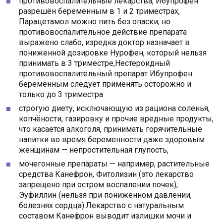
противовоспалительные лекарства, Ибупрофен
разрешён беременным в 1 и 2 триместрах,
Парацетамол можно пить без опаски, но
противовоспалительное действие препарата
выражено слабо, изредка доктор назначает в
пониженной дозировке Нурофен, который нельзя
принимать в 3 триместре,Нестероидный
противовоспалительный препарат Ибупрофен
беременным следует применять осторожно и
только до 3 триместра
строгую диету, исключающую из рациона соленья,
копчёности, газировку и прочие вредные продукты,
что касается алкоголя, принимать горячительные
напитки во время беременности даже здоровым
женщинам — непростительная глупость,
мочегонные препараты — например, растительные
средства Канефрон, Фитолизин (это лекарство
запрещено при остром воспалении почек),
Эуфиллин (нельзя при пониженном давлении,
болезнях сердца).Лекарство с натуральным
составом Канефрон выводит излишки мочи и