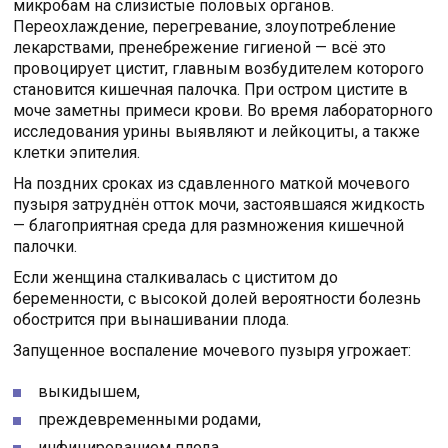
микробам на слизистые половых органов.
Переохлаждение, перегревание, злоупотребление
лекарствами, пренебрежение гигиеной — всё это
провоцирует цистит, главным возбудителем которого
становится кишечная палочка. При остром цистите в
моче заметны примеси крови. Во время лабораторного
исследования урины выявляют и лейкоциты, а также
клетки эпителия.
На поздних сроках из сдавленного маткой мочевого
пузыря затруднён отток мочи, застоявшаяся жидкость
— благоприятная среда для размножения кишечной
палочки.
Если женщина сталкивалась с циститом до
беременности, с высокой долей вероятности болезнь
обострится при вынашивании плода.
Запущенное воспаление мочевого пузыря угрожает:
выкидышем,
преждевременными родами,
инфицированием плода,