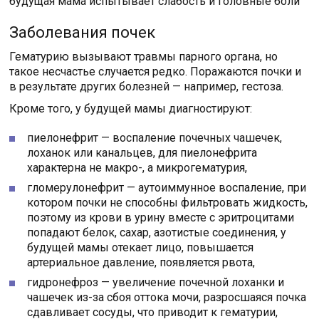
будущая мама испытывает слабость и головные боли
Заболевания почек
Гематурию вызывают травмы парного органа, но
такое несчастье случается редко. Поражаются почки и
в результате других болезней — например, гестоза.
Кроме того, у будущей мамы диагностируют:
пиелонефрит — воспаление почечных чашечек,
лоханок или канальцев, для пиелонефрита
характерна не макро-, а микрогематурия,
гломерулонефрит — аутоиммунное воспаление, при
котором почки не способны фильтровать жидкость,
поэтому из крови в урину вместе с эритроцитами
попадают белок, сахар, азотистые соединения, у
будущей мамы отекает лицо, повышается
артериальное давление, появляется рвота,
гидронефроз — увеличение почечной лоханки и
чашечек из-за сбоя оттока мочи, разросшаяся почка
сдавливает сосуды, что приводит к гематурии,