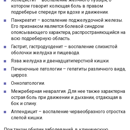
котором говорит колющая боль в правом
подреберье спереди при вдохе и движении.
Панкреатит – воспаление поджелудочной железы.
Его признаком является болевой синдром
опоясывающего характера, распространяющийся на
всю подреберную область.
Гастрит, гастродуоденит – воспаление слизистой
оболочки желудка и пищевода.
Язва желудка и двенадцатиперстной кишки.
Печеночные патологии – гепатиты различного вида,
цирроз.
Онкопатологии.
Межреберная невралгия. Для нее также характерна
острая боль при движении и дыхании, отдающая в
бок и спину.
Аппендицит – воспаление червеобразного отростка
слепой кишки.
При таком обилии заболеваний, в клиническую