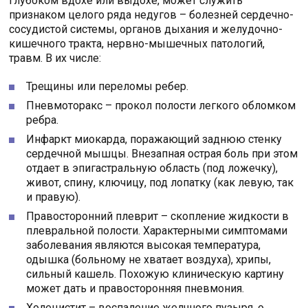
глубоком вдохе или выдохе, может служить
признаком целого ряда недугов – болезней сердечно-
сосудистой системы, органов дыхания и желудочно-
кишечного тракта, нервно-мышечных патологий,
травм. В их числе:
Трещины или переломы ребер.
Пневмоторакс – прокол полости легкого обломком
ребра.
Инфаркт миокарда, поражающий заднюю стенку
сердечной мышцы. Внезапная острая боль при этом
отдает в эпигастральную область (под ложечку),
живот, спину, ключицу, под лопатку (как левую, так
и правую).
Правосторонний плеврит – скопление жидкости в
плевральной полости. Характерными симптомами
заболевания являются высокая температура,
одышка (больному не хватает воздуха), хрипы,
сильный кашель. Похожую клиническую картину
может дать и правосторонняя пневмония.
Холецистит – воспаление желчного пузыря, о