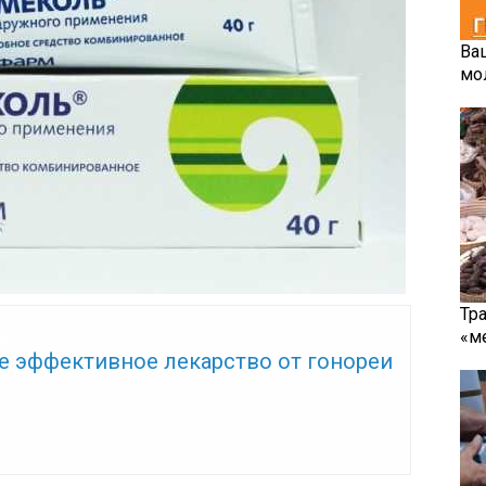
Ва
мо
Тр
«м
же:
е эффективное лекарство от гонореи