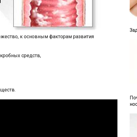
За
жество, к основным факторам развития
кробных средств,
ществ.
По
но