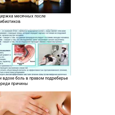
держка месячных после
тибиотиков
и вдохе боль в правом подреберье
ереди причины