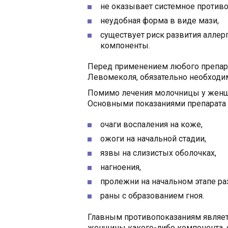
не оказывает системное против
неудобная форма в виде мази,
существует риск развития аллер
компоненты.
Перед применением любого препара
Левомеколя, обязательно необходим
Помимо лечения молочницы у женщи
Основными показаниями препарата 
очаги воспаления на коже,
ожоги на начальной стадии,
язвы на слизистых оболочках,
нагноения,
пролежни на начальном этапе ра
раны с образованием гноя.
Главным противопоказаниям являе
женщины какого-либо компонента, 