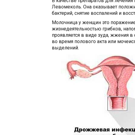
В качестве препаратов для лечени
Левомеколь. Она оказывает положи
бактерий, снятие воспалений и вос
Молочница у женщин это поражение
жизнедеятельностью грибков, нап
проявляется в виде зуда, жжения в
во время полового акта или мочеис
выделений.