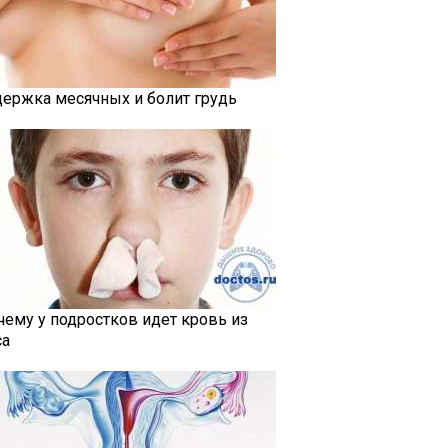
держка месячных и болит грудь
чему у подростков идет кровь из
са