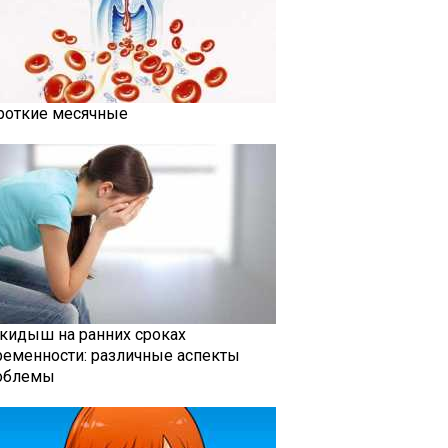
роткие месячные
кидыш на ранних сроках
ременности: различные аспекты
облемы