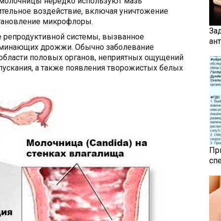
я молочницы нередко используют мазь
тельное воздействие, включая уничтожение
становление микрофлоры.
За
 репродуктивной системы, вызванное
ан
оминающих дрожжи. Обычно заболевание
 области половых органов, неприятных ощущений
пускания, а также появления творожистых белых
Пр
сп