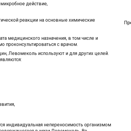
омикробное действие,
гической реакции на основные химические
Пр
та медицинского назначения, в том числе и
о проконсультироваться с врачом.
н, Левомеколь используют и для других целей.
являются:
звития,
тся индивидуальная непереносимость организмом
содержащегося в мази Левомеколь. Во