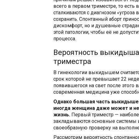
всего в первом триместре, то есть
сталкиваются с диагнозом «угроза
сохранить. Спонтанный аборт прино
дискомфорт, но и душевные страда
этой патологии, чтобы её не допуст
процесса.
Вероятность выкидыша 
триместра
В гинекологии выкидышем считает
срок которой не превышает 22 недел
появившегося на свет после этого в
современная медицина уже способн
Однако большая часть выкидышей
иногда женщина даже может и не 
жизнь.
Первый триместр — наиболе
закладываются основные системы и
своеобразную проверку на выполне
Рассмотрим вероятность спонтанног