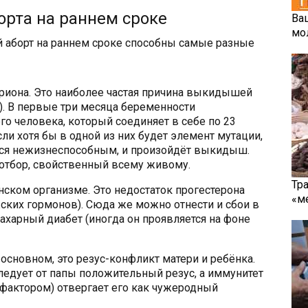
орта на раннем сроке
Ва
мо
аборт на раннем сроке способны самые разные
риона. Это наиболее частая причина выкидышей
). В первые три месяца беременности
о человека, который соединяет в себе по 23
сли хотя бы в одной из них будет элемент мутации,
ься нежизнеспособным, и произойдёт выкидыш.
 отбор, свойственный всему живому.
Тр
ском организме. Это недостаток прогестерона
«м
ских гормонов). Сюда же можно отнести и сбои в
ахарный диабет (иногда он проявляется на фоне
основном, это резус-конфликт матери и ребёнка.
ледует от папы положительный резус, а иммунитет
фактором) отвергает его как чужеродный