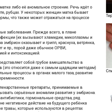
матке либо её аномальное строение. Речь идёт о
те, рубцах. У некоторых женщин матка бывает
Те
рмы, что также может отражаться на процессе
е заболевания. Прежде всего, в плане
фекции (их вызывают хламидии, микоплазмы и
на эмбрион оказывает и грипп, краснуха, ветрянка,
т и пр., порой даже обычное ОРВИ,
ей и интоксикацией.
редставляет собой грубое вмешательство в
в (это относится даже к самым щадящим методам)
Сп
льные процессы в органах малого таза, развитие
еременности.
лекарственные препараты, принимаемые в
ызвать серьёзные аномалии развития у эмбриона.
 антибиотики, гормональные средства, ряд
йне негативное действие на будущего ребёнка
е травы, которые используются в рецептах