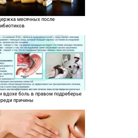
держка месячных после
тибиотиков
и вдохе боль в правом подреберье
ереди причины