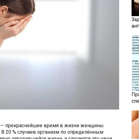
За
ан
Пр
сп
, — прекраснейшее время в жизни женщины.
у. В 20 % случаев организм по определённым
авно зародившейся жизни, и случается это чаще