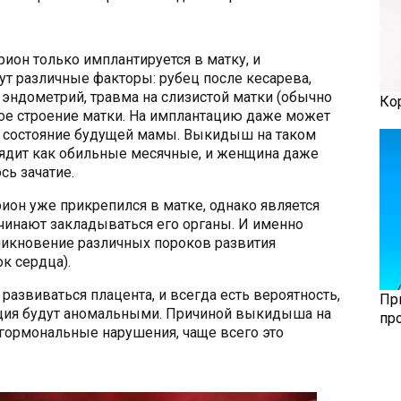
рион только имплантируется в матку, и
ут различные факторы: рубец после кесарева,
 эндометрий, травма на слизистой матки (обычно
Ко
ное строение матки. На имплантацию даже может
 состояние будущей мамы. Выкидыш на таком
ядит как обильные месячные, и женщина даже
сь зачатие.
рион уже прикрепился в матке, однако является
чинают закладываться его органы. И именно
никновение различных пороков развития
ок сердца).
развиваться плацента, и всегда есть вероятность,
Пр
ация будут аномальными. Причиной выкидыша на
пр
 гормональные нарушения, чаще всего это