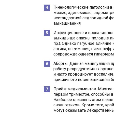
Гинекологические патологии в 
миоме, аденомиозе, эндометри
нестандартной седловидной фо
вынашивания.
Инфекционные и воспалительны
выкидыша опасны половые ин
пр.). Однако пагубное влияние 
ангина, пневмония, пиелонефри
сопровождающееся гипертерми
Аборты. Данная манипуляция п
работу репродуктивных органо
и часто провоцирует воспалите
привычного невынашивания б
Приём медикаментов. Многие 
первом триместре, способны в
Наиболее опасны в этом плане
анальгетиков. Кроме того, кра
могут оказывать лекарственны