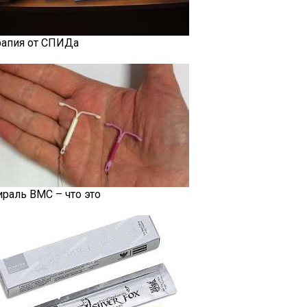
рапия от СПИДа
ираль ВМС – что это