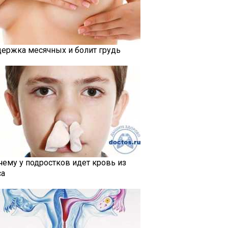
держка месячных и болит грудь
чему у подростков идет кровь из
са