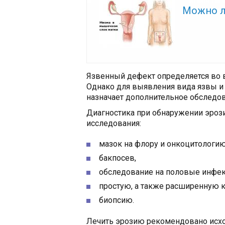
Читайте так
Можно л
Язвенный дефект определяется во в
Однако для выявления вида язвы и 
назначает дополнительное обследов
Диагностика при обнаружении эро
исследования:
мазок на флору и онкоцитологию
бакпосев,
обследование на половые инфе
простую, а также расширенную 
биопсию.
Лечить эрозию рекомендовано исход