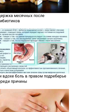
держка месячных после
тибиотиков
и вдохе боль в правом подреберье
ереди причины