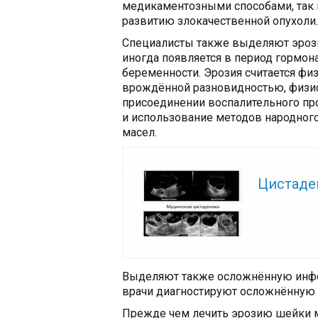
медикаментозными способами, так 
развитию злокачественной опухоли.
Специалисты также выделяют эрози
иногда появляется в период гормо
беременности. Эрозия считается физ
врождённой разновидностью, физио
присоединении воспалительного п
и использование методов народного
масел.
Читайте так
Цистаде
Выделяют также осложнённую инфе
врачи диагностируют осложнённую
Прежде чем лечить эрозию шейки м