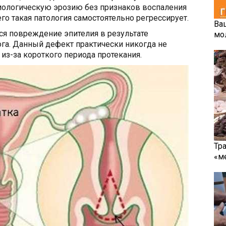
ологическую эрозию без признаков воспаления
го такая патология самостоятельно регрессирует.
Ва
ся повреждение эпителия в результате
мо
га. Данный дефект практически никогда не
из-за короткого периода протекания.
Тр
«м