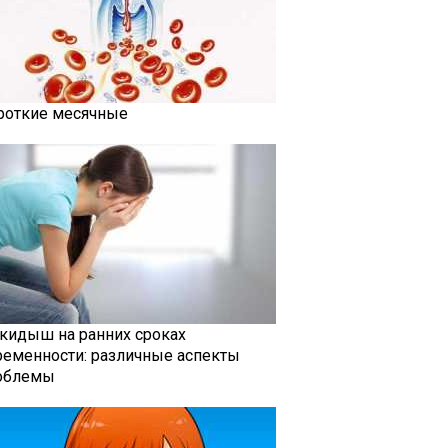
роткие месячные
кидыш на ранних сроках
ременности: различные аспекты
облемы