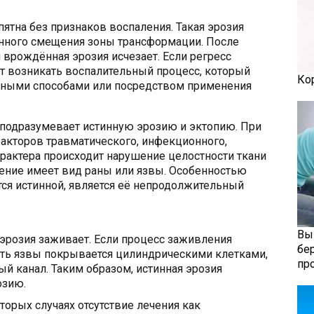
ятна без признаков воспаления. Такая эрозия
нного смещения зоны трансформации. После
 врождённая эрозия исчезает. Если регресс
т возникать воспалительный процесс, который
Ко
зными способами или посредством применения
подразумевает истинную эрозию и эктопию. При
кторов травматического, инфекционного,
арактера происходит нарушение целостности ткани
ение имеет вид раны или язвы. Особенностью
тся истинной, является её непродолжительный
Вы
 эрозия заживает. Если процесс заживления
бе
сть язвы покрывается цилиндрическими клетками,
пр
 канал. Таким образом, истинная эрозия
озию.
торых случаях отсутствие лечения как