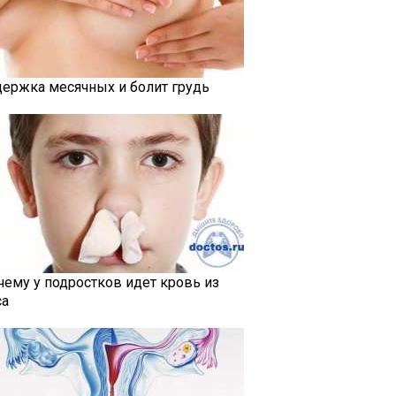
держка месячных и болит грудь
чему у подростков идет кровь из
са