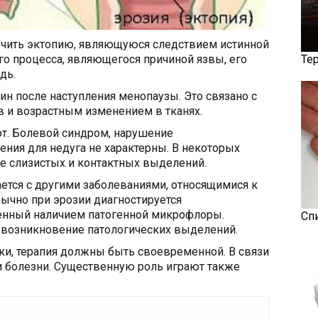
лечить эктопию, являющуюся следствием истинной
о процесса, являющегося причиной язвы, его
Те
дь.
ин после наступления менопаузы. Это связано с
в и возрастным изменением в тканях.
ют. Болевой синдром, нарушение
ения для недуга не характерны. В некоторых
е слизистых и контактных выделений.
ется с другими заболеваниями, относящимися к
обычно при эрозии диагностируется
енный наличием патогенной микрофлоры.
Сп
возникновение патологических выделений.
и, терапия должны быть своевременной. В связи
и болезни. Существенную роль играют также