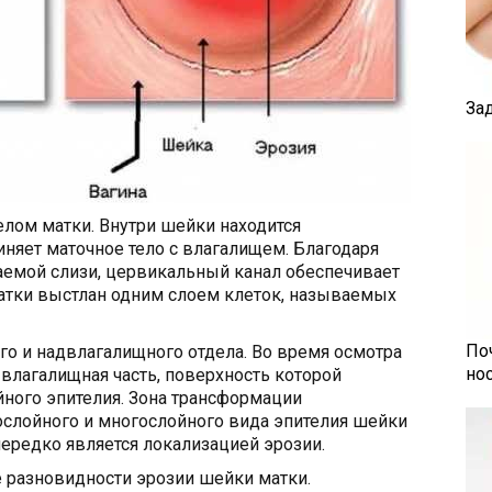
За
лом матки. Внутри шейки находится
няет маточное тело с влагалищем. Благодаря
аемой слизи, цервикальный канал обеспечивает
тки выстлан одним слоем клеток, называемых
По
го и надвлагалищного отдела. Во время осмотра
но
влагалищная часть, поверхность которой
ного эпителия. Зона трансформации
ослойного и многослойного вида эпителия шейки
нередко является локализацией эрозии.
разновидности эрозии шейки матки.