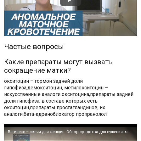
Частые вопросы
Какие препараты могут вызвать
сокращение матки?
окситоцин – гормон задней доли
гипофиза,демокситоцин, метилокситоцин –
искусственные аналоги окситоцина,препараты задней
доли гипофиза, в составе которых есть
окситоцин,препараты простагландинов, их
аналоги,бета-адреноблокатор пропранолол.
Вагилекс – свечи для женщин. Обзор средства для сужения влагалища Вагилекс.