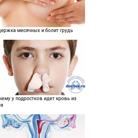
держка месячных и болит грудь
чему у подростков идет кровь из
са