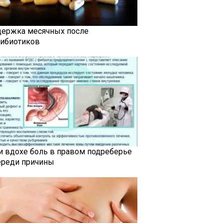
держка месячных после
тибиотиков
и вдохе боль в правом подреберье
ереди причины