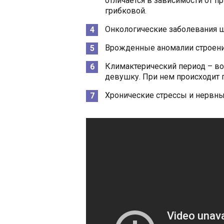
отличается в зависимости от п
грибковой.
Онкологические заболевания ш
Врожденные аномалии строени
Климактерический период – во
девушку. При нем происходит 
Хронические стрессы и нервны