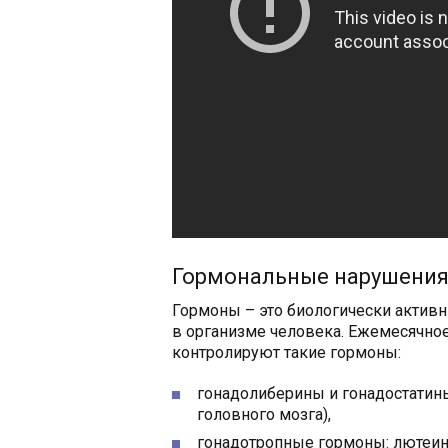
Гормональные нарушени
Гормоны – это биологически актив
в организме человека. Ежемесячно
контролируют такие гормоны:
гонадолиберины и гонадостатин
головного мозга),
гонадотропные гормоны: лютеин