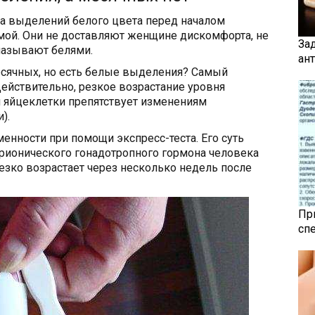
ва выделений белого цвета перед началом
мой. Они не доставляют женщине дискомфорта, не
За
называют белями.
ан
есячных, но есть белые выделения? Самый
ействительно, резкое возрастание уровня
я яйцеклетки препятствует изменениям
).
енности при помощи экспресс-теста. Его суть
рионического гонадотропного гормона человека
резко возрастает через несколько недель после
Пр
сп