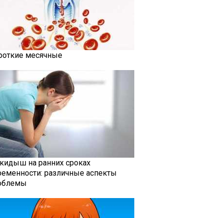
роткие месячные
кидыш на ранних сроках
ременности: различные аспекты
облемы