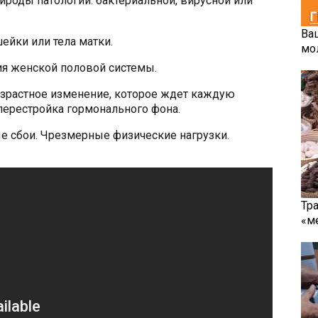
рироды патологии: бактериальной, вирусной или
Ва
ейки или тела матки.
мо
я женской половой системы.
зрастное изменение, которое ждет каждую
перестройка гормонального фона.
е сбои. Чрезмерные физические нагрузки.
Тр
«м