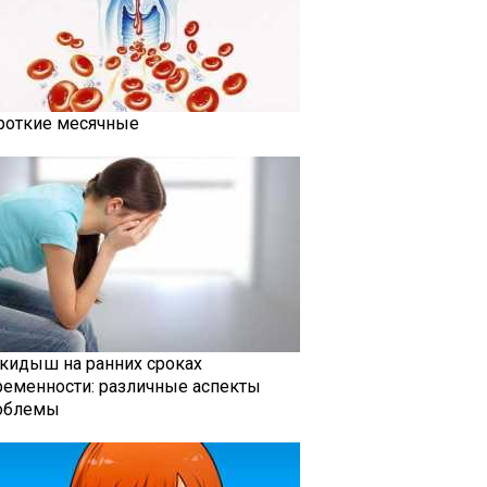
роткие месячные
кидыш на ранних сроках
ременности: различные аспекты
облемы