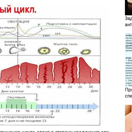
За
ан
Пр
сп