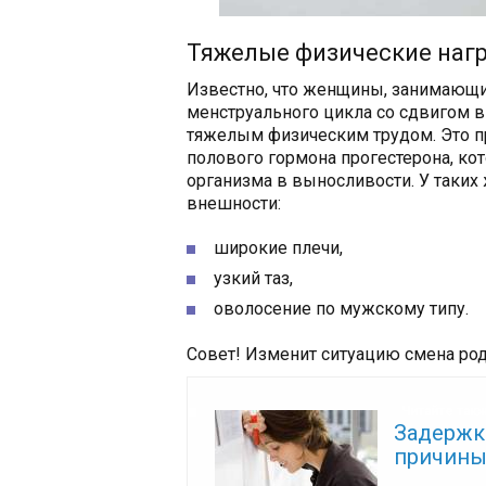
Тяжелые физические нагр
Известно, что женщины, занимающи
менструального цикла со сдвигом в 
тяжелым физическим трудом. Это п
полового гормона прогестерона, ко
организма в выносливости. У таки
внешности:
широкие плечи,
узкий таз,
оволосение по мужскому типу.
Совет! Изменит ситуацию смена род
Читайте так
Задержка
причины