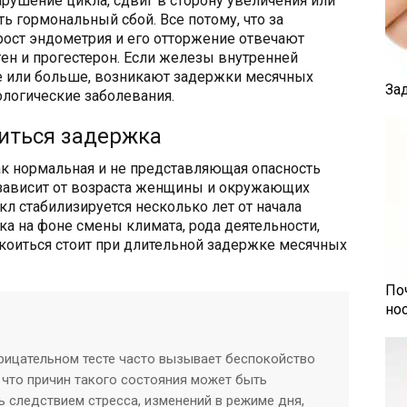
арушение цикла, сдвиг в сторону увеличения или
ь гормональный сбой. Все потому, что за
рост эндометрия и его отторжение отвечают
ен и прогестерон. Если железы внутренней
 или больше, возникают задержки месячных
За
ологические заболевания.
иться задержка
ак нормальная и не представляющая опасность
а зависит от возраста женщины и окружающих
кл стабилизируется несколько лет от начала
а на фоне смены климата, рода деятельности,
окоиться стоит при длительной задержке месячных
По
но
рицательном тесте часто вызывает беспокойство
 что причин такого состояния может быть
 следствием стресса, изменений в режиме дня,