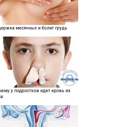
держка месячных и болит грудь
чему у подростков идет кровь из
са