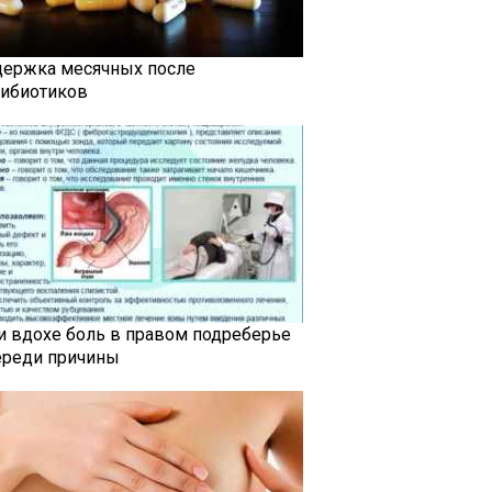
держка месячных после
тибиотиков
и вдохе боль в правом подреберье
ереди причины