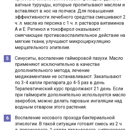
ватные турунды, которые пропитывают маслом и
вставляют в нос на полчаса. Для повышения
эффективности лечебного средства смешивают 2
ч. л. масла из персика с 1 ч. л. раствора витаминов
A и E. Ретинол и токоферол оказывают
смягчающее противовоспалительное действие на
мягкие ткани, улучшают микроциркуляцию
мерцательного эпителия.
Синуситы, воспаление гайморовой пазухи. Масло
применяют исключительно в качестве
дополнительного метода, лечение
медикаментами не останавливают. Закапывают
по 3-4 капли препарата до 4-5 раз в день.
Терапевтический курс продолжают 21 день. Если
при гайморите дополнительно используется масло
зверобоя, можно делать паровые ингаляции над
водным отваром этого растения.
Воспаление носового прохода бактериальной
этиологии. В такой ситуации готовят смесь из 2 ч.
л. персикового, 1 капли лавандового, цитрусового