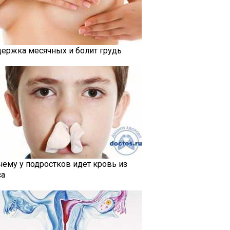
держка месячных и болит грудь
чему у подростков идет кровь из
са