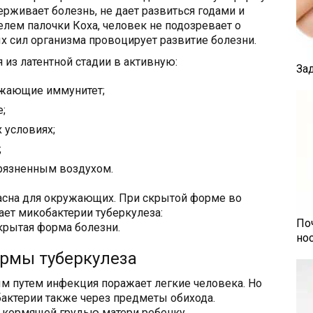
ерживает болезнь, не дает развиться годами и
елем палочки Коха, человек не подозревает о
 сил организма провоцирует развитие болезни.
 из латентной стадии в активную:
За
ижающие иммунитет;
;
 условиях;
;
рязненным воздухом.
пасна для окружающих. При скрытой форме во
ет микобактерии туберкулеза:
По
крытая форма болезни.
но
рмы туберкулеза
 путем инфекция поражает легкие человека. Но
актерии также через предметы обихода.
 кормящей грудью матери ребенку,