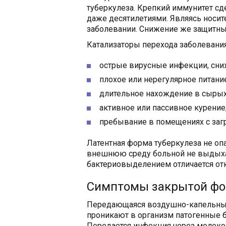
туберкулеза. Крепкий иммунитет сд
даже десятилетиями. Являясь носит
заболевании. Снижение же защитных
Катализаторы перехода заболевания
острые вирусные инфекции, сн
плохое или нерегулярное питание
длительное нахождение в сырых
активное или пассивное курение
пребывание в помещениях с заг
Латентная форма туберкулеза не о
внешнюю среду больной не выдыха
бактериовыделением отличается от
Симптомы закрытой фо
Передающаяся воздушно-капельным
проникают в организм патогенные б
Передается инфекция через молоко