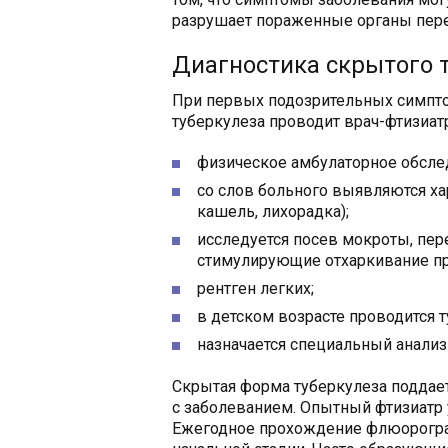
разрушает пораженные органы пере
Диагностика скрытого 
При первых подозрительных симпто
туберкулеза проводит врач-фтизиатр
физическое амбулаторное обсле
со слов больного выявляются х
кашель, лихорадка);
исследуется посев мокроты, пе
стимулирующие отхаркивание пр
рентген легких;
в детском возрасте проводится 
назначается специальный анализ
Скрытая форма туберкулеза поддает
с заболеванием. Опытный фтизиатр 
Ежегодное прохождение флюорограф