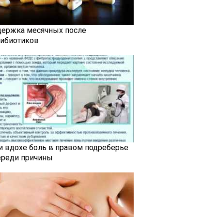
держка месячных после
тибиотиков
и вдохе боль в правом подреберье
ереди причины