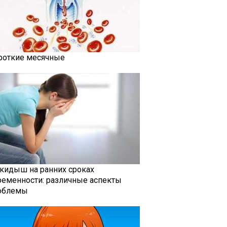
роткие месячные
кидыш на ранних сроках
ременности: различные аспекты
облемы