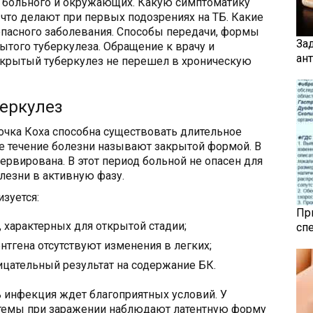
я больного и окружающих. Какую симптоматику
 что делают при первых подозрениях на ТБ. Какие
пасного заболевания. Способы передачи, формы
За
рытого туберкулеза. Обращение к врачу и
ан
 скрытый туберкулез не перешел в хроническую
беркулез
очка Коха способна существовать длительное
кое течение болезни называют закрытой формой. В
ервирована. В этот период больной не опасен для
лезни в активную фазу.
зуется:
Пр
 характерных для открытой стадии;
сп
тгена отсутствуют изменения в легких;
цательный результат на содержание БК.
 инфекция ждет благоприятных условий. У
стемы при заражении наблюдают латентную форму