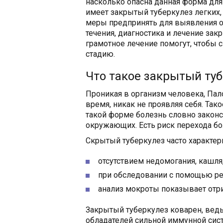
насколько опасна данная форма дл
имеет закрытый туберкулез легких,
меры предпринять для выявления о
течения, диагностика и лечение зак
грамотное лечение помогут, чтобы
стадию.
Что такое закрытый ту
Проникая в организм человека, Пал
время, никак не проявляя себя. Та
такой форме болезнь словно законс
окружающих. Есть риск перехода бо
Скрытый туберкулез часто характери
отсутствием недомогания, кашля,
при обследовании с помощью рен
анализ мокроты показывает отри
Закрытый туберкулез коварен, ведь
обладателей сильной иммунной си