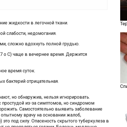
ие жидкости в легочной ткани.
Те
ой слабости, недомогания.
и, сложно вдохнуть полной грудью.
 о С) чаще в вечернее время. Держится
ное время суток.
ых бактерий отрицательная.
Сп
чают, но обнаружив, нельзя игнорировать.
с простудой из-за симптомов, но синдромом
торожить. Самостоятельно выявить заболевание
 опытному врачу на основании жалоб,
 это под силу. Опасеность скрытого туберкулеза в
ут не проявляться годами. Болезнь медленно