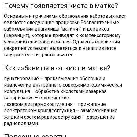
Почему появляется киста в матке?
Основными причинами образования наботовых кист
являются следующие процессы: Воспалительные
заболевания влагалища (вагинит) и цервикса
(цервицит), которые приводят к компенсаторному
усилению слизеобразования. Однако железистый
секрет не успевает выделяться и накапливается
внутри железы, растягивая ее.
Как избавиться от кист в матке?
пунктирование – прокалывание оболочки и
извлечение внутреннего содержимого,химическая
коагуляция – обработка кислотами,лазерная
вапоризация – воздействие
лазером,диатермокоагуляция – прижигание
электротоком,криодеструкция – замораживание
жидким азотом,радиодеструкция – разрушение
радиоволнами.
Полезные советы