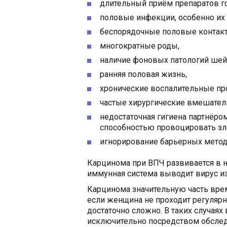
длительный приём препаратов г
половые инфекции, особенно их 
беспорядочные половые контак
многократные роды,
наличие фоновых патологий шейк
ранняя половая жизнь,
хронические воспалительные пр
частые хирургические вмешател
недостаточная гигиена партнёром
способностью провоцировать зл
игнорирование барьерных метод
Карцинома при ВПЧ развивается в н
иммунная система выводит вирус из
Карцинома значительную часть врем
если женщина не проходит регулярн
достаточно сложно. В таких случая
исключительно посредством обсле