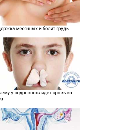
держка месячных и болит грудь
чему у подростков идет кровь из
са