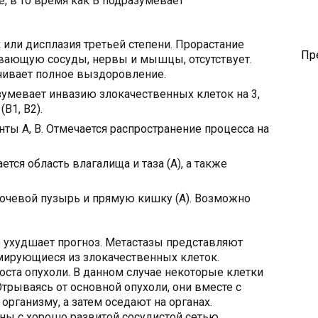
, в то время как B подразумевает
 или дисплазия третьей степени. Прорастание
Пр
вающую сосуды, нервы и мышцы, отсутствует.
чивает полное выздоровление.
зумевает инвазию злокачественных клеток на 3,
(B1, B2).
ты А, В. Отмечается распространение процесса на
ется область влагалища и таза (А), а также
 мочевой пузырь и прямую кишку (А). Возможно
 ухудшает прогноз. Метастазы представляют
мирующиеся из злокачественных клеток.
ста опухоли. В данном случае некоторые клетки
Отрываясь от основной опухоли, они вместе с
организму, а затем оседают на органах.
ы с хорошо развитой сосудистой сетью,