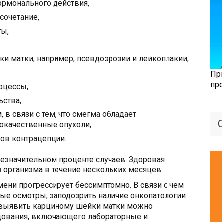
ормонального действия,
сочетание,
ты,
и матки, например, псевдоэрозии и лейкоплакии,
Пр
пр
оцессы,
ьства,
, в связи с тем, что смегма обладает
окачественные опухоли,
ов контрацепции.
езначительном проценте случаев. Здоровая
 организма в течение нескольких месяцев.
ени прогрессирует бессимптомно. В связи с чем
ые осмотры, заподозрить наличие онкопатологии
х выявить карциному шейки матки можно
дования, включающего лабораторные и