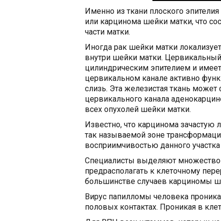
Именно из ткани плоского эпителия
или карцинома шейки матки, что со
части матки.
Иногда рак шейки матки локализует
внутри шейки матки. Цервикальный
цилиндрическим эпителием и имеет 
цервикальном канале активно фун
слизь. Эта железистая ткань може
цервикального канала аденокарцино
всех опухолей шейки матки.
Известно, что карцинома зачастую л
так называемой зоне трансформации
восприимчивостью данного участка
Специалисты выделяют множество 
предрасполагать к клеточному пер
большинстве случаев карциномы ше
Вирус папилломы человека проника
половых контактах. Проникая в кле