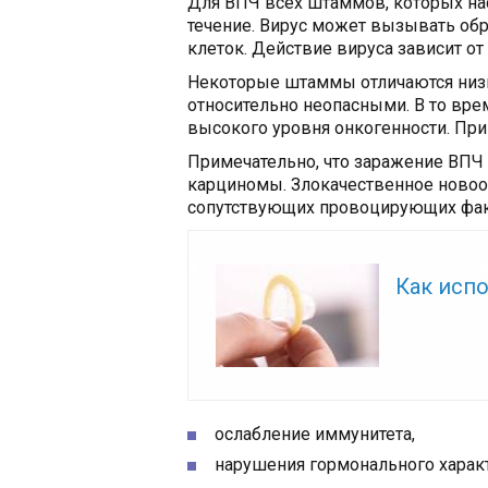
Для ВПЧ всех штаммов, которых на
течение. Вирус может вызывать об
клеток. Действие вируса зависит от 
Некоторые штаммы отличаются низк
относительно неопасными. В то врем
высокого уровня онкогенности. При
Примечательно, что заражение ВПЧ
карциномы. Злокачественное новоо
сопутствующих провоцирующих фак
Читайте так
Как исп
ослабление иммунитета,
нарушения гормонального характ