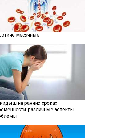
роткие месячные
кидыш на ранних сроках
ременности: различные аспекты
облемы