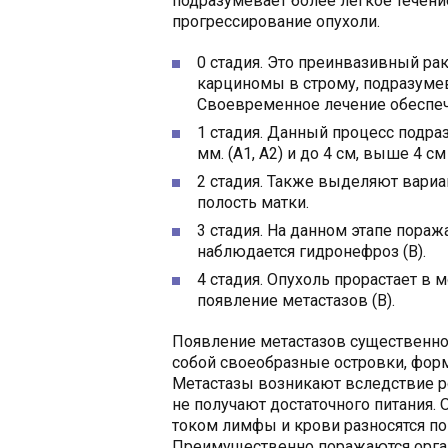
подразумевает более лёгкое течение
прогрессирование опухоли.
0 стадия. Это преинвазивный рак
карциномы в строму, подразуме
Своевременное лечение обеспе
1 стадия. Данный процесс подра
мм. (А1, А2) и до 4 см, выше 4 см 
2 стадия. Также выделяют вариан
полость матки.
3 стадия. На данном этапе поража
наблюдается гидронефроз (В).
4 стадия. Опухоль прорастает в
появление метастазов (В).
Появление метастазов существенно
собой своеобразные островки, фор
Метастазы возникают вследствие ро
не получают достаточного питания. 
током лимфы и крови разносятся по 
Преимущественно поражаются орган