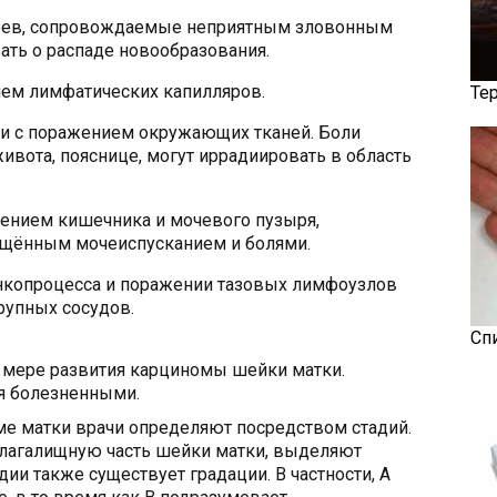
оев, сопровождаемые неприятным зловонным
ать о распаде новообразования.
ием лимфатических капилляров.
Те
зи с поражением окружающих тканей. Боли
ивота, пояснице, могут иррадиировать в область
ением кишечника и мочевого пузыря,
ащённым мочеиспусканием и болями.
онкопроцесса и поражении тазовых лимфоузлов
рупных сосудов.
Сп
о мере развития карциномы шейки матки.
я болезненными.
ме матки врачи определяют посредством стадий.
влагалищную часть шейки матки, выделяют
дии также существует градации. В частности, А