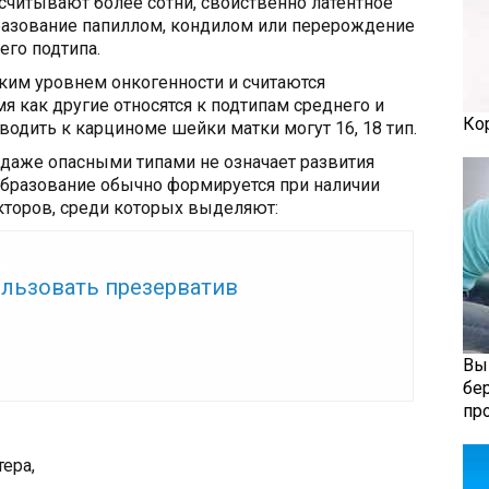
считывают более сотни, свойственно латентное
разование папиллом, кондилом или перерождение
его подтипа.
им уровнем онкогенности и считаются
я как другие относятся к подтипам среднего и
Ко
водить к карциноме шейки матки могут 16, 18 тип.
 даже опасными типами не означает развития
бразование обычно формируется при наличии
торов, среди которых выделяют:
же:
ользовать презерватив
Вы
бе
пр
ера,