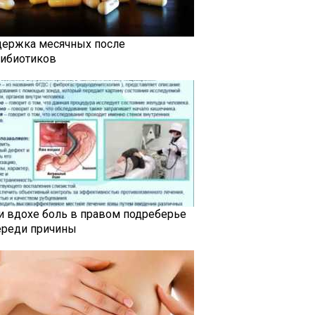
держка месячных после
тибиотиков
и вдохе боль в правом подреберье
ереди причины