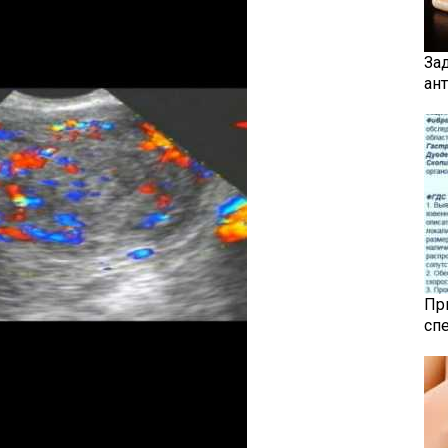
За
ан
Пр
сп