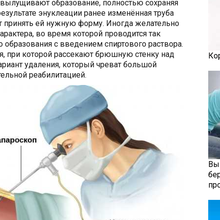
 вылущивают образование, полностью сохраняя
 результате энуклеации ранее изменённая труба
ет принять ей нужную форму. Иногда желательно
рактера, во время которой проводится так
 образования с введением спиртового раствора.
я, при которой рассекают брюшную стенку над
Ко
ариант удаления, который чреват большой
тельной реабилитацией.
Вы
бе
пр