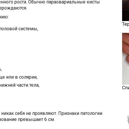
енного роста. Обычно параовариальные кисты
рерождаются.
нию:
Те
половой системы,
,
е или в солярии,
ижней части тела,
Сп
никак себя не проявляют. Признаки патологии
зование превышает 6 см.