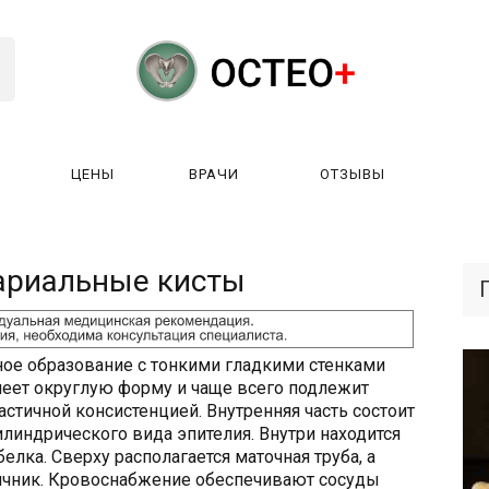
ЦЕНЫ
ВРАЧИ
ОТЗЫВЫ
К РАБОТАЕТ?
ЛИЦЕНЗИИ
ЦЕНЫ
ВРАЧИ
ОТЗЫ
ариальные кисты
ное образование с тонкими гладкими стенками
имеет округлую форму и чаще всего подлежит
ластичной консистенцией. Внутренняя часть состоит
цилиндрического вида эпителия. Внутри находится
лка. Сверху располагается маточная труба, а
яичник. Кровоснабжение обеспечивают сосуды