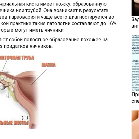
вариальная киста имеет ножку, образованную
чника или трубой. Она возникает в результате
ев параовария и чаще всего диагностируется во
За
ской практике такие патологии составляют до 16%
ан
торые могут иметь яичники.
ют собой полостное образование похожее на
з придатков яичников.
Пр
сп