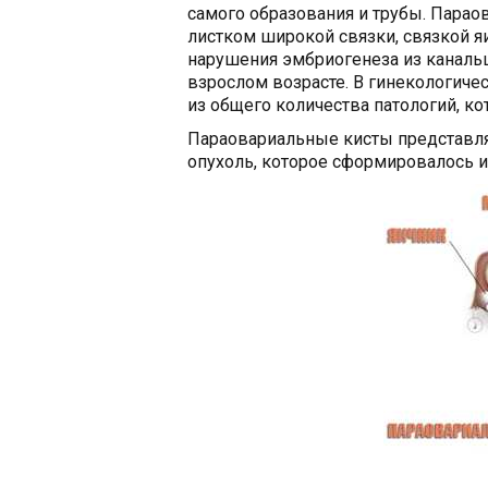
самого образования и трубы. Парао
листком широкой связки, связкой яи
нарушения эмбриогенеза из канальц
взрослом возрасте. В гинекологиче
из общего количества патологий, ко
Параовариальные кисты представля
опухоль, которое сформировалось и