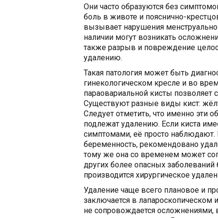
Они часто образуются без симптомо
боль в животе и пояснично-крестцо
вызывает нарушения менструального
наличии могут возникать осложнения
также разрыв и повреждение целост
удалению.
Такая патология может быть диагно
гинекологическом кресле и во врем
параовариальной кисты позволяет с
Существуют разные виды кист: жёл
Следует отметить, что именно эти о
подлежат удалению. Если киста им
симптомами, её просто наблюдают. 
беременность, рекомендовано удале
тому же она со временем может соп
других более опасных заболеваний б
производится хирургическое удален
Удаление чаще всего плановое и п
заключается в лапароскопическом и
не сопровождается осложнениями, 