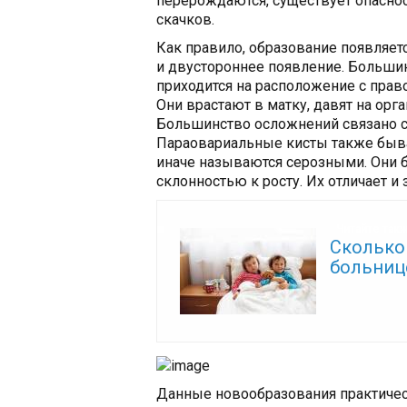
перерождаются, существует опасно
скачков.
Как правило, образование появляетс
и двустороннее появление. Больши
приходится на расположение с прав
Они врастают в матку, давят на орг
Большинство осложнений связано с
Параовариальные кисты также бы
иначе называются серозными. Они б
склонностью к росту. Их отличает и
Читайте так
Сколько
больниц
Данные новообразования практичес