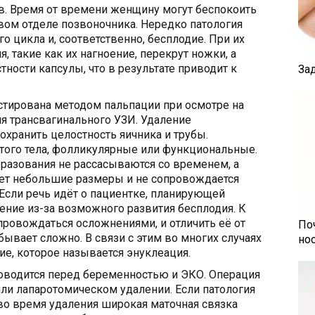
в. Время от времени женщину могут беспокоить
вом отделе позвоночника. Нередко патология
 цикла и, соответственно, бесплодие. При их
, такие как их нагноение, перекрут ножки, а
ности капсулы, что в результате приводит к
За
стирована методом пальпации при осмотре на
я трансвагинального УЗИ. Удаление
охранить целостность яичника и трубы.
того тела, фолликулярные или функциональные.
бразования не рассасываются со временем, а
еет небольшие размеры и не сопровождается
Если речь идёт о пациентке, планирующей
ние из-за возможного развития бесплодия. К
ровождаться осложнениями, и отличить её от
По
ывает сложно. В связи с этим во многих случаях
но
ие, которое называется энуклеация.
роводится перед беременностью и ЭКО. Операция
ли лапаротомическом удалении. Если патология
во время удаления широкая маточная связка