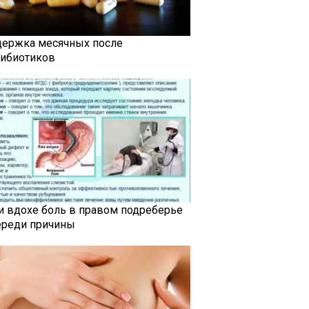
держка месячных после
тибиотиков
и вдохе боль в правом подреберье
ереди причины