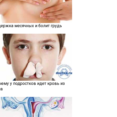
держка месячных и болит грудь
чему у подростков идет кровь из
са