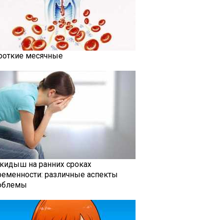
роткие месячные
кидыш на ранних сроках
ременности: различные аспекты
облемы