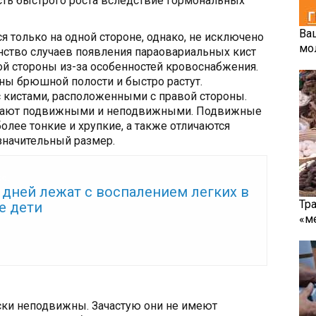
сть быстрого роста вследствие гормональных
Ва
я только на одной стороне, однако, не исключено
мо
нство случаев появления параовариальных кист
ой стороны из-за особенностей кровоснабжения.
аны брюшной полости и быстро растут.
 кистами, расположенными с правой стороны.
вают подвижными и неподвижными. Подвижные
олее тонкие и хрупкие, а также отличаются
 значительный размер.
же:
 дней лежат с воспалением легких в
Тр
е дети
«м
ки неподвижны. Зачастую они не имеют