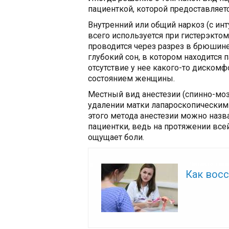
пациенткой, которой предоставляет
Внутренний или общий наркоз (с ин
всего используется при гистерэкто
проводится через разрез в брюшине
глубокий сон, в котором находится 
отсутствие у нее какого-то дискомф
состоянием женщины.
Местный вид анестезии (спинно-мо
удалении матки лапароскопически
этого метода анестезии можно наз
пациентки, ведь на протяжении всей
ощущает боли.
Читайте так
Как вос