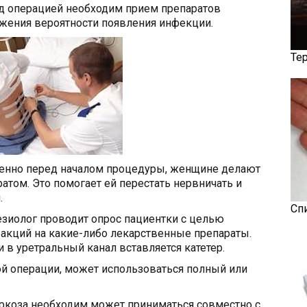
ед операцией необходим прием препаратов
ижения вероятности появления инфекции.
Те
венно перед началом процедуры, женщине делают
том. Это помогает ей перестать нервничать и
.
Сп
езиолог проводит опрос пациентки с целью
еакций на какие-либо лекарственные препараты.
 в уретральный канал вставляется катетер.
ой операции, может использоваться полный или
аркоза необходим может приниматься совместно с