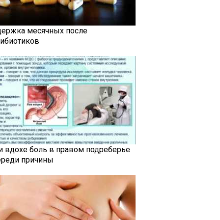
держка месячных после
тибиотиков
и вдохе боль в правом подреберье
ереди причины