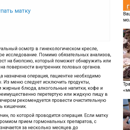
же:
пать матку
Ва
мо
уальный осмотр в гинекологическом кресле,
ое исследование. Помимо обязательных анализов,
ест на биопсию, который поможет обнаружить или
на поверхности внутренних половых органов.
да назначена операция, пациентке необходимо
. Из меню следует исключить продукты,
Тр
 жирные блюда, алкогольные напитки, кофе и
«м
 преимущественно перетертую или жидкую пищу в
вечером рекомендуется провести очистительную
ь кишечник.
чин, по которой проводится операция. Если матку
ромиом прием гормональных препаратов, с
значается за несколько месяцев до