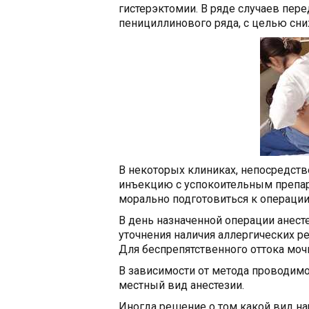
гистерэктомии. В ряде случаев пер
пенициллинового ряда, с целью сн
В некоторых клиниках, непосредст
инъекцию с успокоительным препара
морально подготовиться к операции
В день назначенной операции анест
уточнения наличия аллергических р
Для беспрепятственного оттока мочи
В зависимости от метода проводим
местный вид анестезии.
Иногда решение о том какой вид н