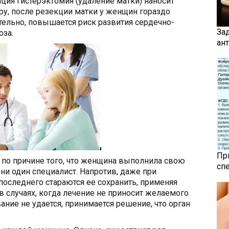
ация гистерэктомия (удаление матки) наносит
у, после резекции матки у женщин гораздо
тельно, повышается риск развития сердечно-
За
оза.
ан
Пр
 по причине того, что женщина выполнила свою
сп
и один специалист. Напротив, даже при
оследнего стараются ее сохранить, применяя
 случаях, когда лечение не приносит желаемого
вание не удается, принимается решение, что орган