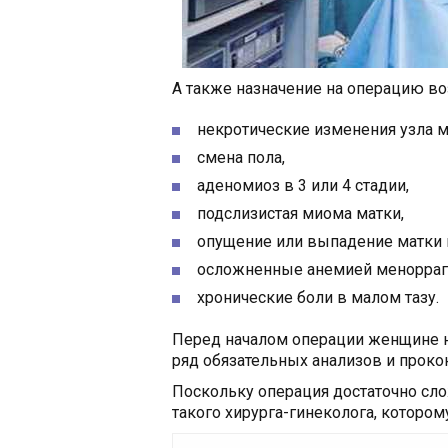
А также назначение на операцию в
некротические изменения узла 
смена пола,
аденомиоз в 3 или 4 стадии,
подслизистая миома матки,
опущение или выпадение матки и
осложненные анемией менорраг
хронические боли в малом тазу.
Перед началом операции женщине н
ряд обязательных анализов и проко
Поскольку операция достаточно сло
такого хирурга-гинеколога, которо