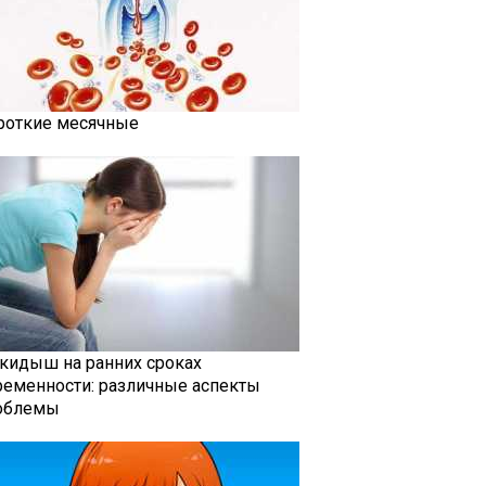
роткие месячные
кидыш на ранних сроках
ременности: различные аспекты
облемы