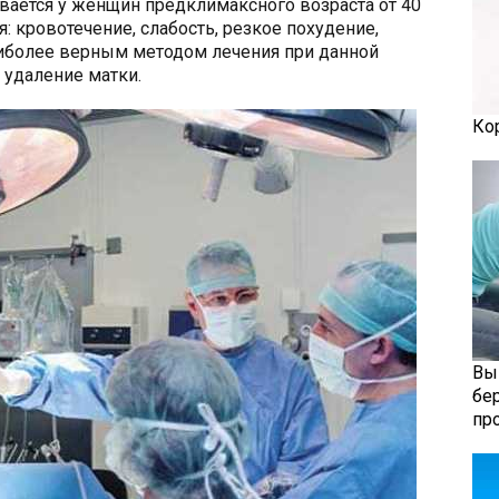
вается у женщин предклимаксного возраста от 40
: кровотечение, слабость, резкое похудение,
иболее верным методом лечения при данной
 удаление матки.
Ко
Вы
бе
пр