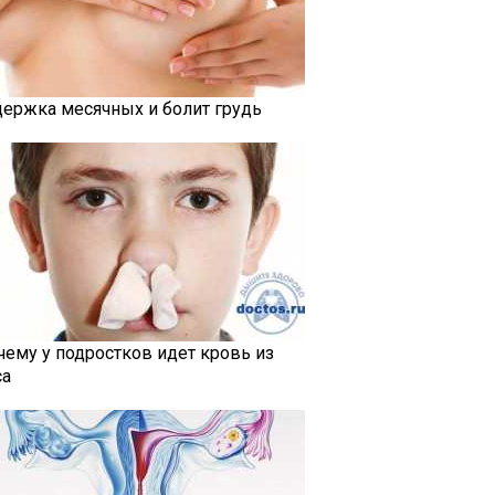
держка месячных и болит грудь
чему у подростков идет кровь из
са