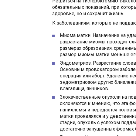
Решиться на гистерэктомию тяжело
обязательных показаний, при котор
здоровье, но и сохранит жизнь.
К заболеваниям, которые не поддаю
Миома матки. Назначение на удал
разрастание миомы проходит сл
размерах образования, сравним
размер миомы матки меньше его
Эндометриоз. Разрастание слоев
Основным провокатором заболев
операция или аборт. Удаление н
эндометриозом других близлежа
влагалища, яичников.
Злокачественные опухоли на пов
склоняются к мнению, что эта ф
папилломы и передается половым
матки проявлялся и у девственн
стадии, опухоль с успехом подд
достаточно запущенных формах 