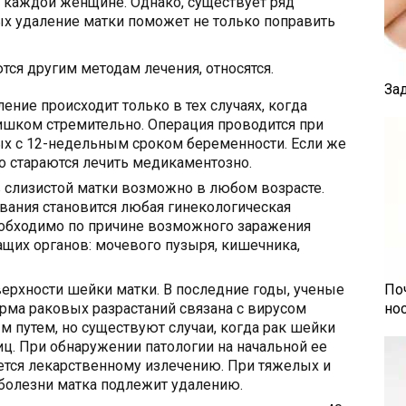
 каждой женщине. Однако, существует ряд
ых удаление матки поможет не только поправить
тся другим методам лечения, относятся.
За
ение происходит только в тех случаях, когда
ишком стремительно. Операция проводится при
ых с 12-недельным сроком беременности. Если же
 стараются лечить медикаментозно.
 слизистой матки возможно в любом возрасте.
ания становится любая гинекологическая
еобходимо по причине возможного заражения
щих органов: мочевого пузыря, кишечника,
ерхности шейки матки. В последние годы, ученые
По
орма раковых разрастаний связана с вирусом
но
 путем, но существуют случаи, когда рак шейки
иц. При обнаружении патологии на начальной ее
ается лекарственному излечению. При тяжелых и
болезни матка подлежит удалению.