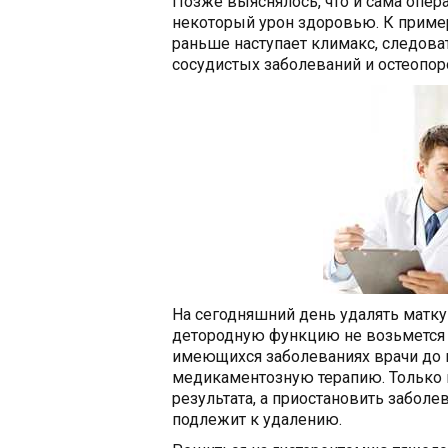
Позже выяснялось, что и сама опер
некоторый урон здоровью. К пример
раньше наступает климакс, следова
сосудистых заболеваний и остеопор
На сегодняшний день удалять матку
детородную функцию не возьмется н
имеющихся заболеваниях врачи до п
медикаментозную терапию. Только в
результата, а приостановить заболе
подлежит к удалению.