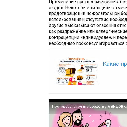
Применение противозачаточных све
людей. Некоторые женщины отмеча
предотвращении нежелательной бер
использования и отсутствие необхо
другие высказывают опасения отно
как раздражение или аллергические
контрацепции индивидуален, и пер
необходимо проконсультироваться с
Читайте так
Какие п
Противозачаточные средства. 6 ВИДОВ