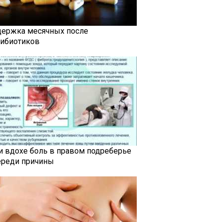
держка месячных после
тибиотиков
и вдохе боль в правом подреберье
ереди причины