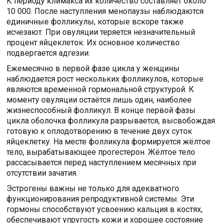
К периоду климакса их количество составляет около
10 000. После наступления менопаузы наблюдаются
единичные фолликулы, которые вскоре также
исчезают. При овуляции теряется незначительный
процент яйцеклеток. Их основное количество
подвергается адгезии.
Ежемесячно в первой фазе цикла у женщины
наблюдается рост нескольких фолликулов, которые
являются временной гормональной структурой. К
моменту овуляции остаётся лишь один, наиболее
жизнеспособный фолликул. В конце первой фазы
цикла оболочка фолликула разрывается, высвобождая
готовую к оплодотворению в течение двух суток
яйцеклетку. На месте фолликула формируется жёлтое
тело, вырабатывающее прогестерон. Жёлтое тело
рассасывается перед наступлением месячных при
отсутствии зачатия.
Эстрогены важны не только для адекватного
функционирования репродуктивной системы. Эти
гормоны способствуют усвоению кальция в костях,
обеспечивают упругость кожи и хорошее состояние