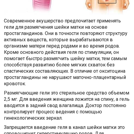
Современное акушерство предпочитает применять
гели для размягчения шейки матки на основе
простагландинов. Они в точности повторяют структуру
активных веществ, которые вырабатываются в
организме матери перед родами и во время родов.
Кроме основного действия геля по стимуляции, он
помогает быстро размягчить шейку матки, тем самым
способствуя развитию более мягких схваток без
спастических составляющих. В отличие от окситоцина
простагландины не нарушают маточно-плацентарный
кровоток.
Размягчающие гели это стерильное средство объемом
2,5 мг. Для введения женщина ложится на спину, а гель
вводится в задний свод влагалища. Доктор постоянно
контролирует процесс ведения с помощью
гинекологических зеркал.
Запрещается введение геля в канал шейки матки это
спровоцирует гиперстимуляцию родов. Для