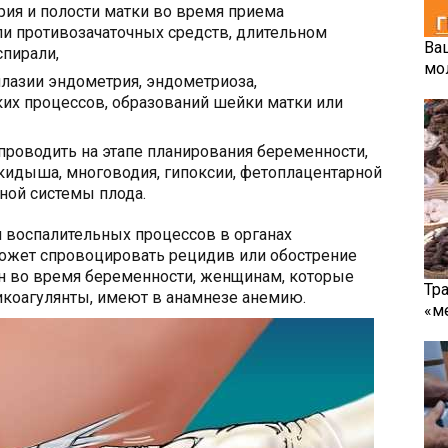
рия и полости матки во время приема
и противозачаточных средств, длительном
Ва
спирали,
мо
лазии эндометрия, эндометриоза,
их процессов, образований шейки матки или
роводить на этапе планирования беременности,
кидыша, многоводия, гипоксии, фетоплацентарной
вной системы плода.
 воспалительных процессов в органах
ожет спровоцировать рецидив или обострение
ан во время беременности, женщинам, которые
Тр
икоагулянты, имеют в анамнезе анемию.
«м