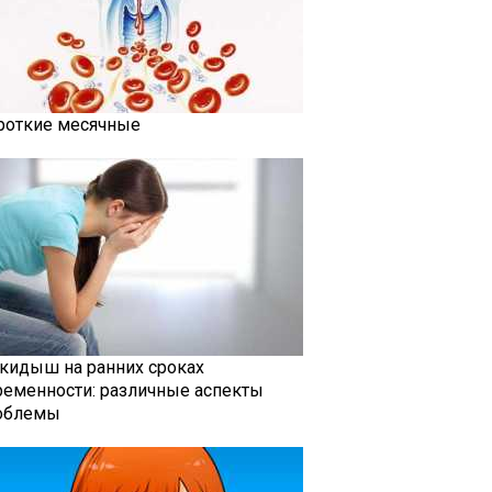
роткие месячные
кидыш на ранних сроках
ременности: различные аспекты
облемы