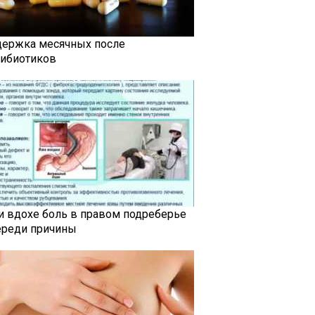
держка месячных после
тибиотиков
и вдохе боль в правом подреберье
ереди причины