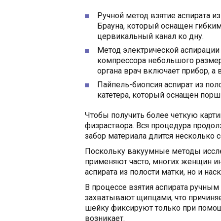
Ручной метод взятие аспирата и
Брауна, который оснащен гибким 
цервикальный канал ко дну.
Метод электрической аспирации
компрессора небольшого размера
органа врач включает прибор, а
Пайпель-биопсия аспират из пол
катетера, который оснащен порш
Чтобы получить более четкую карти
физраствора. Вся процедура продолж
забор материала длится несколько с
Поскольку вакуумные методы иссл
применяют часто, многих женщин инт
аспирата из полости матки, но и на
В процессе взятия аспирата ручны
захватывают щипцами, что причиня
шейку фиксируют только при помощ
возникает.