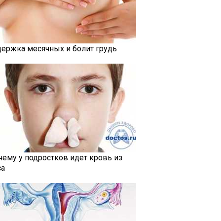
держка месячных и болит грудь
чему у подростков идет кровь из
са