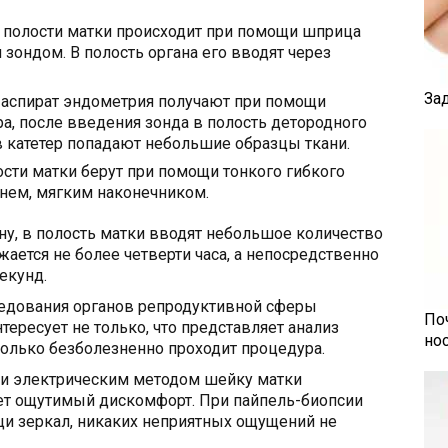
з полости матки происходит при помощи шприца
зондом. В полость органа его вводят через
За
 аспират эндометрия получают при помощи
, после введения зонда в полость детородного
 в катетер попадают небольшие образцы ткани.
ости матки берут при помощи тонкого гибкого
нем, мягким наконечником.
ну, в полость матки вводят небольшое количество
ается не более четверти часа, а непосредственно
екунд.
едования органов репродуктивной сферы
По
ересует не только, что представляет анализ
но
сколько безболезненно проходит процедура.
м и электрическим методом шейку матки
ет ощутимый дискомфорт. При пайпель-биопсии
и зеркал, никаких неприятных ощущений не