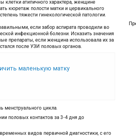
ны клетки атипичного характера, женщине
ать кюретаж полости матки и цервикального
 степень тяжести гинекологической патологии.
Пр
равильными, если забор аспирата проводили во
еской инфекционной болезни. Исказить значения
ые препараты, если женщина использовала их за
остался после УЗИ половых органов.
же:
личить маленькую матку
нь менструального цикла.
ии половых контактов за 3-4 дня до
современных видов первичной диагностики, с его