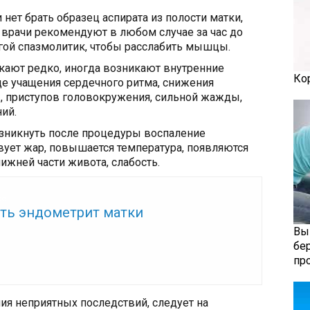
 нет брать образец аспирата из полости матки,
о врачи рекомендуют в любом случае за час до
гой спазмолитик, чтобы расслабить мышцы.
кают редко, иногда возникают внутренние
Ко
иде учащения сердечного ритма, снижения
, приступов головокружения, сильной жажды,
ий.
озникнуть после процедуры воспаление
вует жар, повышается температура, появляются
ижней части живота, слабость.
же:
ить эндометрит матки
Вы
бе
пр
ия неприятных последствий, следует на