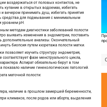
ции воздержаться от половых контактов, не
ть купание в открытых водоемах, избегать
и вечером принимать душ, избегать принятия
ь средства для подмывания с минимальным
 уровнем pH.
очным методам диагностики заболеваний полости
тро выявить изменения в эндометрии, поставить
Пр
ть дополнительные анализы. Окончательный
пр
винуть биопсия путем кюретажа полости матки.
ки позволяет изучить структуру эндометрия,
е соответствует фазе менструального цикла,
арактера. Аспират обязательно берут в том
за показало наличие гинекологических патологий.
рата маточной полости:
тера, наличие в прошлом замершей беременности,
 при климаксе, после родов или аборта, выделения