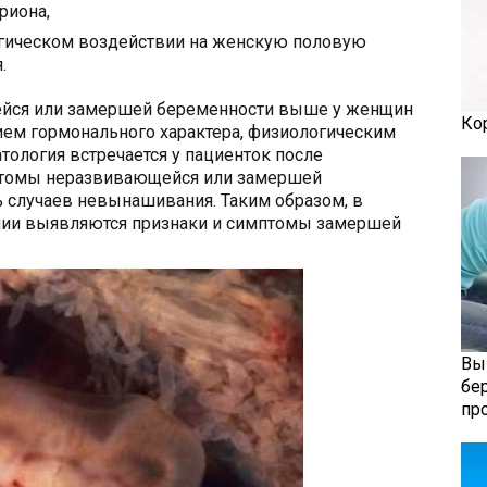
риона,
огическом воздействии на женскую половую
.
йся или замершей беременности выше у женщин
Ко
нием гормонального характера, физиологическим
тология встречается у пациенток после
мптомы неразвивающейся или замершей
 случаев невынашивания. Таким образом, в
нии выявляются признаки и симптомы замершей
Вы
бе
пр