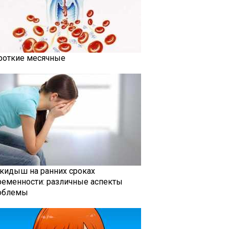
роткие месячные
кидыш на ранних сроках
ременности: различные аспекты
облемы