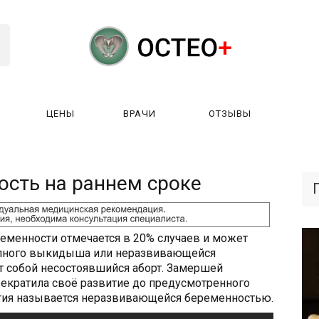
ЦЕНЫ
ВРАЧИ
ОТЗЫВЫ
К РАБОТАЕТ?
ЛИЦЕНЗИИ
ЦЕНЫ
ВРАЧИ
ОТЗЫ
сть на раннем сроке
менности отмечается в 20% случаев и может
полного выкидыша или неразвивающейся
т собой несостоявшийся аборт. Замершей
екратила своё развитие до предусмотренного
огия называется неразвивающейся беременностью.