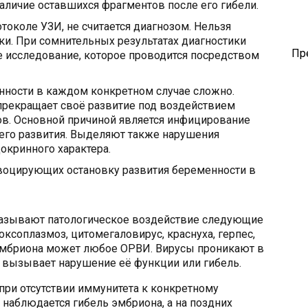
наличие оставшихся фрагментов после его гибели.
токоле УЗИ, не считается диагнозом. Нельзя
и. При сомнительных результатах диагностики
Пр
е исследование, которое проводится посредством
ности в каждом конкретном случае сложно.
прекращает своё развитие под воздействием
в. Основной причиной является инфицирование
 его развития. Выделяют также нарушения
окринного характера.
воцирующих остановку развития беременности в
азывают патологическое воздействие следующие
ксоплазмоз, цитомегаловирус, краснуха, герпес,
 эмбриона может любое ОРВИ. Вирусы проникают в
о вызывает нарушение её функции или гибель.
при отсутствии иммунитета к конкретному
 наблюдается гибель эмбриона, а на поздних