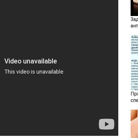
За
ан
Пр
сп