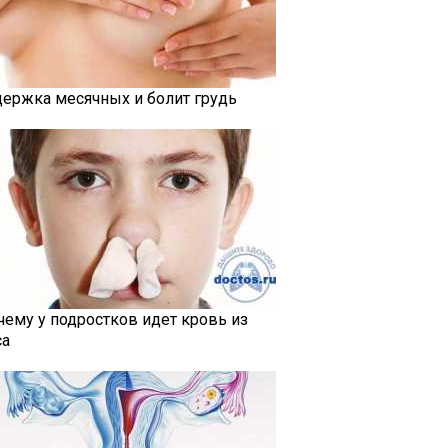
держка месячных и болит грудь
чему у подростков идет кровь из
са