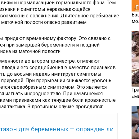
овиям и нормализацией гормонального фона. Тем
ризнаки и симптомы неразвивающейся
Ва
ь возможные осложнения. Длительное пребывание
мо
 маточной полости опасно развитием
ы придают временному фактору. Это связано с
ся при замершей беременности и поздней
она из маточной полости.
еменности во втором триместре, отмечают
 плода и его сердцебиения в качестве признаков
ть до восьми недель имитирует симптомы
природой. При прерывании снижается уровень
ается своеобразным симптомом. Это является
Тр
ся изгнать инородное тело. При начавшемся
«м
кими признаками как тянущие боли кровянистые
 тактика. В противном случае проводится:
же:
тазон для беременных — оправдан ли