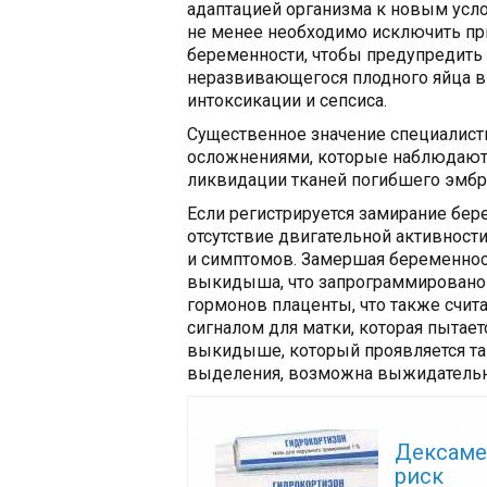
адаптацией организма к новым усл
не менее необходимо исключить п
беременности, чтобы предупредит
неразвивающегося плодного яйца в
интоксикации и сепсиса.
Существенное значение специалист
осложнениями, которые наблюдают
ликвидации тканей погибшего эмбри
Если регистрируется замирание бер
отсутствие двигательной активности
и симптомов. Замершая беременнос
выкидыша, что запрограммировано 
гормонов плаценты, что также счит
сигналом для матки, которая пытает
выкидыше, который проявляется та
выделения, возможна выжидательная
Читайте так
Дексаме
риск