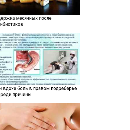
держка месячных после
тибиотиков
и вдохе боль в правом подреберье
ереди причины