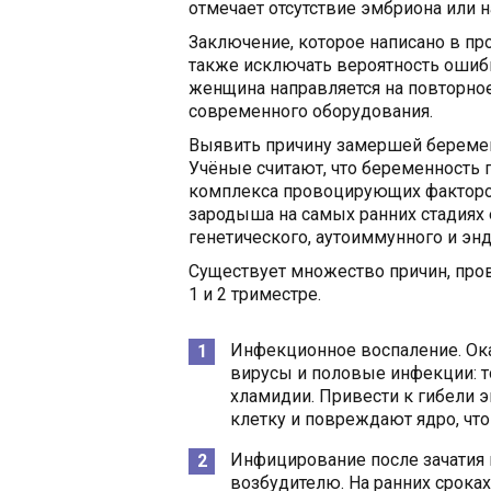
отмечает отсутствие эмбриона или 
Заключение, которое написано в про
также исключать вероятность ошибк
женщина направляется на повторно
современного оборудования.
Выявить причину замершей беремен
Учёные считают, что беременность 
комплекса провоцирующих факторо
зародыша на самых ранних стадиях
генетического, аутоиммунного и энд
Существует множество причин, про
1 и 2 триместре.
Инфекционное воспаление. Ок
вирусы и половые инфекции: то
хламидии. Привести к гибели
клетку и повреждают ядро, чт
Инфицирование после зачатия 
возбудителю. На ранних сроках