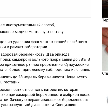
Те
ее инструментальный способ,
чающее медикаментозную тактику.
 целью удаления фрагментов тканей погибшего
ки в рамках лаборатории.
здоровая беременность. Два эпизода
 риск самопроизвольного прерывания до 38%. В
ноз привычное раннее прерывание. Супружеские
ются более тщательному наблюдению и лечению.
Сп
икать до 28 недель беременности. Чаще всего
ь гестации.
менность относятся к патологии, которая
нако при замершей беременности эмбрион после
матки. Зачастую неразвивающаяся беременность
 ультразвуковой диагностики. Специалист