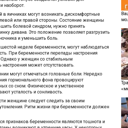
и наоборот.
Ва
й в яичниках могут возникать дискомфортные
мо
 левой или правой стороны. Состояние женщины
ьшить болевой синдром, нужно принять
пинку дивана. Это положение позволяет разгрузить
ночника и уменьшить боль.
а шестой неделе беременности, могут наблюдаться
ость. При беременности перепады настроения
. Однако у женщин со стабильным
настроения может отсутствовать.
нии могут отмечаться головные боли. Нередко
ния гормонального фона провоцируют
Тр
ных со сном. Физическое и умственное
«м
ают усталость и сонливость.
ти женщине следует следить за своим
еутомления. Ритм жизни при беременности должен
ся признаков беременности являются тошнота и
томы возникают в утренние часы. У некоторых