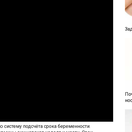
За
По
но
 систему подсчёта срока беременности.