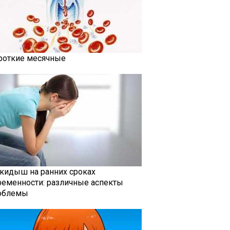
роткие месячные
кидыш на ранних сроках
ременности: различные аспекты
облемы