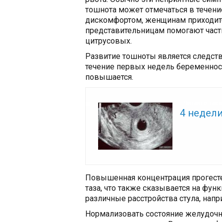
тошнота может отмечаться в течение
дискомфортом, женщинам приходитс
представительницам помогают част
цитрусовых.
Развитие тошноты является следст
течение первых недель беременнос
повышается.
Читайте так
4 недел
Повышенная концентрация прогест
таза, что также сказывается на фу
различные расстройства стула, напр
Нормализовать состояние желудоч