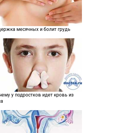
держка месячных и болит грудь
чему у подростков идет кровь из
са