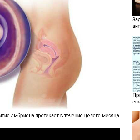
За
ан
Пр
сп
тие эмбриона протекает в течение целого месяца.