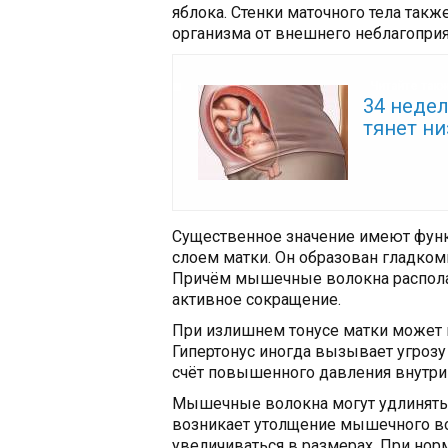
яблока. Стенки маточного тела так
организма от внешнего неблагоприя
Читайте так
34 недел
тянет ни
Существенное значение имеют фун
слоем матки. Он образован гладко
Причём мышечные волокна располаг
активное сокращение.
При излишнем тонусе матки может 
Гипертонус иногда вызывает угроз
счёт повышенного давления внутри 
Мышечные волокна могут удлиняться
возникает утолщение мышечного во
увеличиваться в размерах. При нор