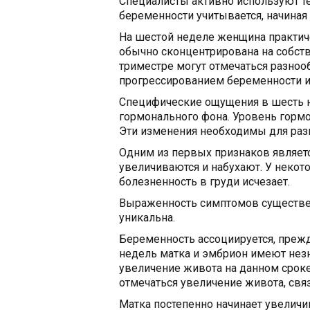
Специалисты активно используют т
беременности учитывается, начиная
На шестой неделе женщина практич
обычно сконцентрирована на собст
триместре могут отмечаться разно
прогрессированием беременности и
Специфические ощущения в шесть 
гормонального фона. Уровень гормо
Эти изменения необходимы для разв
Одним из первых признаков являет
увеличиваются и набухают. У неко
болезненность в груди исчезает.
Выраженность симптомов существен
уникальна.
Беременность ассоциируется, прежд
недель матка и эмбрион имеют нез
увеличение живота на данном сроке
отмечаться увеличение живота, свя
Матка постепенно начинает увеличи