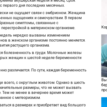
ермины акушерская неделя и месяц. Срок
 с первого дня последних месячных.
ески не ощущает связи с эмбрионом. Женщина
венных ощущениях и самочувствии. В первом
образные симптомы, связанные с
Ко
 перестройкой в материнском организме.
недель нередко вызваны изменением
нов в женском организме постоянно меняется.
ития растущего организма.
ся болезненность в груди. Молочные железы
торых женщин к шестой неделе беременности
но различается. По сути, каждая беременность
Вы
е всего, с округлым животом. Однако в шесть
бе
начительные размеры, что не может вызвать
пр
. Тем не менее в вечернее время может
занное с метеоризмом.
ваться в размерах и приобретает вид большого