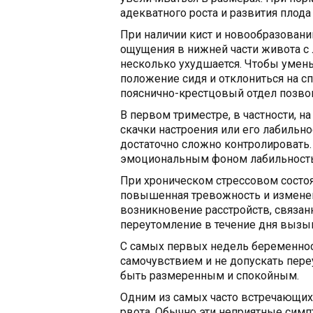
адекватного роста и развития плода 
При наличии кист и новообразовани
ощущения в нижней части живота с
несколько ухудшается. Чтобы умен
положение сидя и отклониться на с
пояснично-крестцовый отдел позво
В первом триместре, в частности, н
скачки настроения или его лабильн
достаточно сложно контролировать
эмоциональным фоном лабильность 
При хроническом стрессовом состоя
повышенная тревожность и измене
возникновение расстройств, связан
переутомление в течение дня вызыв
С самых первых недель беременнос
самочувствием и не допускать пер
быть размеренным и спокойным.
Одним из самых часто встречающих
рвота. Обычно эти неприятные симп