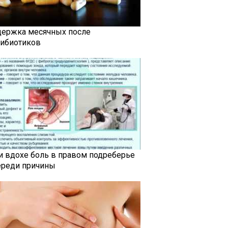
держка месячных после
тибиотиков
и вдохе боль в правом подреберье
ереди причины