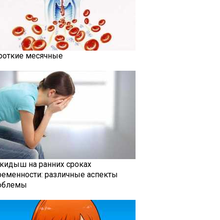
роткие месячные
кидыш на ранних сроках
ременности: различные аспекты
облемы