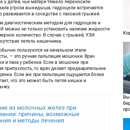
 у детей, чьи матери тяжело переносили
вала угроза выкидыша, гидроцеле встречается
ко развивается в соседстве с паховой грыжей.
м диагностическим методом для гидроцеле и
 можно не только установить наличие жидкости
Ко
мерное количество. В случае с грыжей, УЗИ
сутствие петель кишечника.
обычно пользуются на начальном этапе
ты, — это ручная пальпация мошонки. Врач
 и паха у ребенка. Если в мошонке при
 припухлость, то врач делает предварительное
янки. Если же при пальпации ощущается более
гает, что это может быть петля кишки и
рыжу.
Вы
же:
бе
ие из молочных желез при
пр
вании: причины, возможные
ания и методы лечения