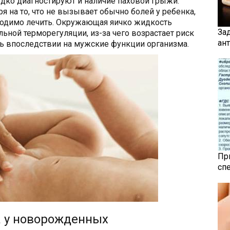
дко диагностируют и наличие паховой грыжи.
ря на то, что не вызывает обычно болей у ребенка,
бходимо лечить. Окружающая яичко жидкость
За
ьной терморегуляции, из-за чего возрастает риск
ан
ть впоследствии на мужские функции организма.
Пр
сп
а у новорожденных