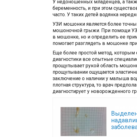
У недоношенных младенцев, а также
беременность, и при этом существо
часто. У таких детей водянка неред
УЗИ мошонки является более точны
мошоночной грыжи. При помощи УЗИ
в мошонке, но и определить ее при
помогает разглядеть в мошонке при
Еще более простой метод, которым 
диагностики все опытные специалис
прощупывает рукой область мошонки
прощупывании ощущается эластичная
заключение о наличии у малыша вод
плотная структура, то врач предпола
диагностирует у новорожденного г
Читайте так
Выделен
надавли
заболев