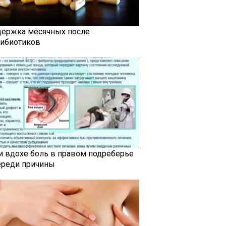
держка месячных после
тибиотиков
и вдохе боль в правом подреберье
ереди причины