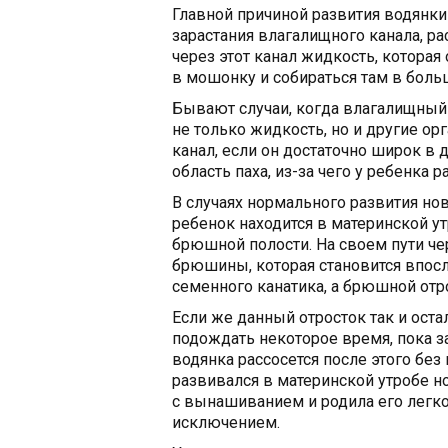
Главной причиной развития водянк
зарастания влагалищного канала, 
через этот канал жидкость, которая
в мошонку и собираться там в боль
Бывают случаи, когда влагалищный 
не только жидкость, но и другие ор
канал, если он достаточно широк в
область паха, из-за чего у ребенка 
В случаях нормального развития но
ребенок находится в материнской ут
брюшной полости. На своем пути чер
брюшины, которая становится впос
семенного канатика, а брюшной отр
Если же данный отросток так и оста
подождать некоторое время, пока з
водянка рассосется после этого без
развивался в материнской утробе н
с вынашиванием и родила его легко 
исключением.