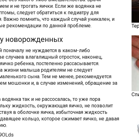
ем и не трогать яички. Если же водянка не
птомы, следует обратиться к педиатру для
. Важно помнить, что каждый случай уникален, и
ные рекомендации по данной проблеме.
Те
 у новорожденных
поначалу не нуждается в каком-либо
е случаев влагалищный отросток, наконец,
яичко ребенка, постепенно рассасывается.
да жизни малыша родителям не следует
 маленького сына. Тем не менее, рекомендуется
ем мошонки и, в случае изменений, обращение за
Сп
водянка так и не рассосалась, то уже пора
льку жидкость, окружающая яичко, не позволит
ствуя в оболочке яичка, избыточная жидкость
авящее кольцо, которое сжимает яичко, не давая
ию.
a9OLds