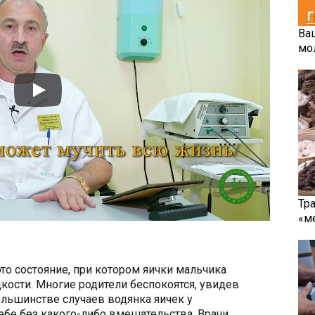
Ва
мо
Тр
«м
то состояние, при котором яички мальчика
кости. Многие родители беспокоятся, увидев
ольшинстве случаев водянка яичек у
бе без какого-либо вмешательства. Врачи