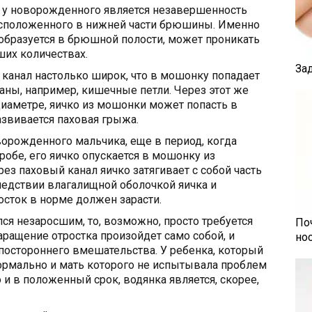
и у новорожденного является незавершенность
расположенного в нижней части брюшины. Именно
 образуется в брюшной полости, может проникать
ших количествах.
За
канал настолько широк, что в мошонку попадает
ганы, например, кишечные петли. Через этот же
 диаметре, яичко из мошонки может попасть в
развивается паховая грыжа.
ворожденного мальчика, еще в период, когда
робе, его яичко опускается в мошонку из
ез паховый канал яичко затягивает с собой часть
ледствии влагалищной оболочкой яичка и
осток в норме должен зарасти.
лся незаросшим, то, возможно, просто требуется
По
аращение отростка произойдет само собой, и
но
 постороннего вмешательства. У ребенка, который
ормально и мать которого не испытывала проблем
и в положенный срок, водянка является, скорее,