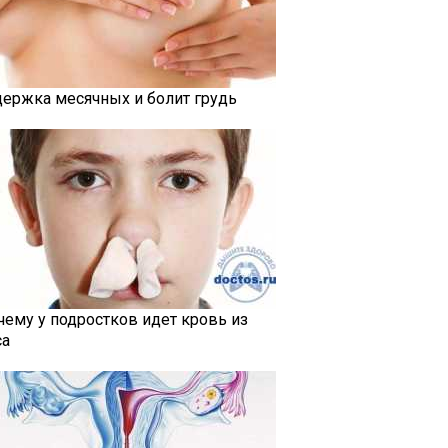
держка месячных и болит грудь
чему у подростков идет кровь из
са