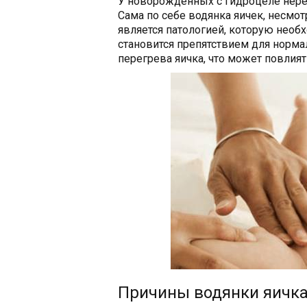
У новорожденных с гидроцеле нере
Сама по себе водянка яичек, несмот
является патологией, которую нео
становится препятствием для нормал
перегрева яичка, что может повлия
Причины водянки яичк