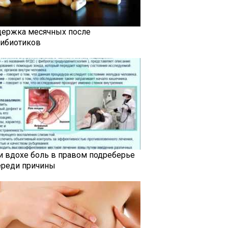
держка месячных после
тибиотиков
и вдохе боль в правом подреберье
ереди причины