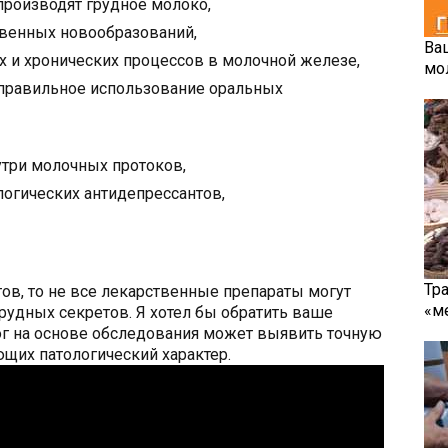
производят грудное молоко,
твенных новообразований,
Ва
х и хронических процессов в молочной железе,
мо
еправильное использование оральных
три молочных протоков,
огических антидепрессантов,
Тр
тов, то не все лекарственные препараты могут
«м
удных секретов. Я хотел бы обратить ваше
ог на основе обследования может выявить точную
щих патологический характер.