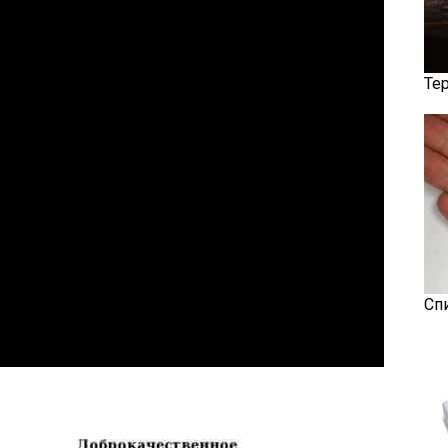
Те
Сп