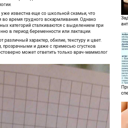
огии.
уже известна еще со школьной скамьи, что
За
 во время грудного вскармливания. Однако
ан
тных категорий сталкиваются с выделением при
нно в период беременности или лактации.
различный характер, обилие, текстуру и цвет.
, прозрачными и даже с примесью сгустков
достоверно может ответить только врач-маммолог
Пр
сп