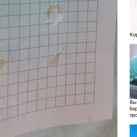
Ко
Вы
бе
пр