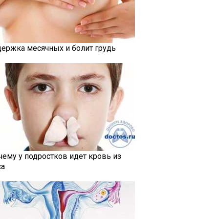
держка месячных и болит грудь
чему у подростков идет кровь из
са