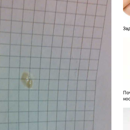
За
По
но