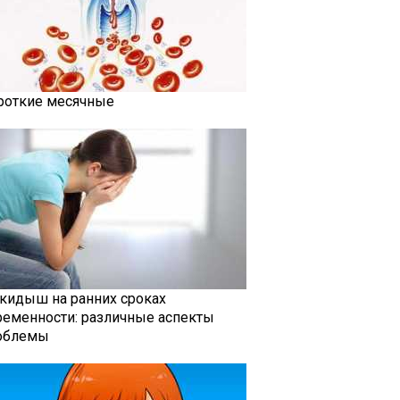
роткие месячные
кидыш на ранних сроках
ременности: различные аспекты
облемы