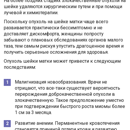
На более поздних стадиях злокачественные опухоли на
шейке удаляются хирургическим путем и при помощи
лучевой и химиотерапии.
Поскольку опухоль на шейке матки чаще всего
развивается практически бессимптомно и не
доставляет дискомфорта, женщины попросту
забывают о плановых обследованиях органов малого
таза, тем самым рискуя упустить драгоценное время и
получить серьезные осложнения для здоровья.
Опухоль шейки матки может привести к следующим
последствиям:
Малигнизация новообразования. Врачи не
отрицают, что все-таки существует вероятность
перерождения доброкачественной опухоли в
злокачественную. Такое предположение уместно
при подтверждении быстрого роста миомы более
1 см за 3 месяца.
Развитие анемии. Перманентные кровотечения
становятся причиной потери крови и развитию