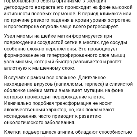
гормонального сбоя в организме. У женщин
детородного возраста это происходит на фоне высокой
активности половых гормонов. В период климакса или
по причине резкого падения в крови уровня эстрогена
и прогестерона опухоль чаще всего регрессирует.
Узел миомы на шейке матки формируется при
повреждении сосудистой сетки в местах, где сосуды
особенно сложно переплетены. Это провоцирует
формирование из гипертрофированного слоя мышц
узла миомы, который быстро развивается и растет
вплотную к мышечному слою.
В случаях с раком все сложнее. Длительное
нахождение вирусов (папилломы, герпеса) в слизистой
оболочке шейки матки вызывает мутации, на фоне
которых происходит перерождение клеток.
Изначально подобная трансформация не носит
злокачественный характер, но, как показывают
исследования, часто приводит к развитию
онкологического заболевания.
Клетки, подвергшиеся атипии, обладают способностью