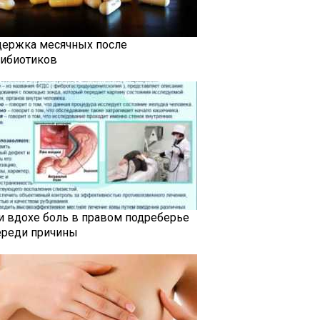
держка месячных после
тибиотиков
и вдохе боль в правом подреберье
ереди причины