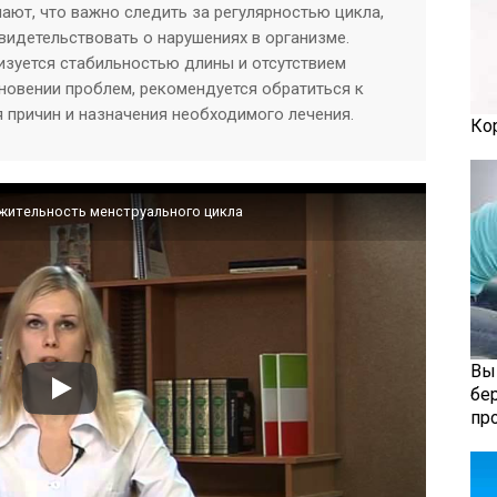
чают, что важно следить за регулярностью цикла,
свидетельствовать о нарушениях в организме.
изуется стабильностью длины и отсутствием
новении проблем, рекомендуется обратиться к
 причин и назначения необходимого лечения.
Ко
жительность менструального цикла
Вы
бе
пр