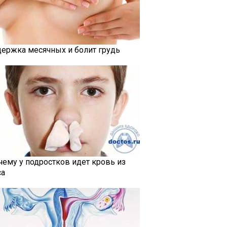
держка месячных и болит грудь
чему у подростков идет кровь из
са