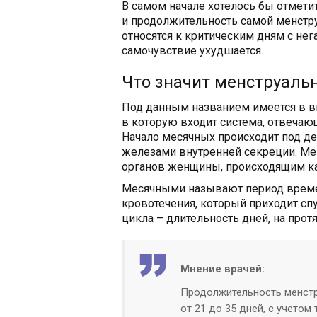
В самом начале хотелось бы отмети
и продолжительность самой менстр
относятся к критическим дням с не
самочувствие ухудшается.
Что значит менструаль
Под данным названием имеется в в
в которую входит система, отвечающ
Начало месячных происходит под д
железами внутренней секреции. Ме
органов женщины, происходящим к
Месячными называют период време
кровотечения, который приходит сп
цикла – длительность дней, на прот
Мнение врачей:
Продолжительность менстр
от 21 до 35 дней, с учетом