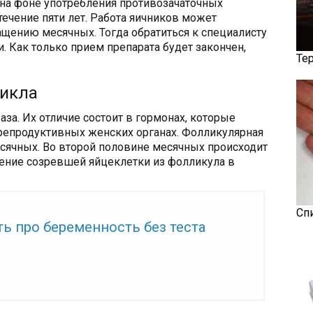
на фоне употребления противозачаточных
 течение пяти лет. Работа яичников может
ращению месячных. Тогда обратиться к специалисту
. Как только прием препарата будет закончен,
Те
цикла
за. Их отличие состоит в гормонах, которые
 репродуктивных женских органах. Фолликулярная
есячных. Во второй половине месячных происходит
дение созревшей яйцеклетки из фолликула в
Сп
же:
ть про беременность без теста