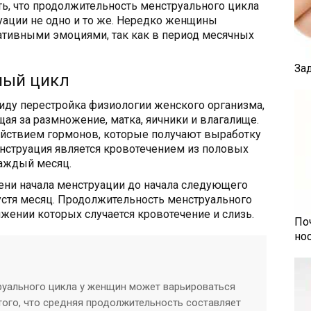
ть, что продолжительность менструального цикла
уации не одно и то же. Нередко женщины
гативными эмоциями, так как в период месячных
За
ный цикл
иду перестройка физиологии женского организма,
ая за размножение, матка, яичники и влагалище.
ействием гормонов, которые получают выработку
нструация является кровотечением из половых
аждый месяц.
ни начала менструации до начала следующего
устя месяц. Продолжительность менструального
яжении которых случается кровотечение и слизь.
По
но
уального цикла у женщин может варьироваться
 того, что средняя продолжительность составляет