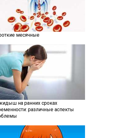
роткие месячные
кидыш на ранних сроках
ременности: различные аспекты
облемы