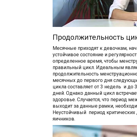
Продолжительность ци
Месячные приходят к девочкам, начи
устойчивое состояние и регулярност
определенное время, чтобы менстру
правильный цикл. Идеальным являет
продолжительность менструационно
месячных до первого дня следующи
цикла составляет от 3 недель и до
дней. Однако данный цикл встречае
здоровье. Случается, что период ме
выходит за данные рамки, необходи
Неустойчивый период критических 
яичников.