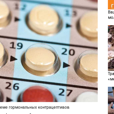
Ва
мо
Тр
«м
иеме гормональных контрацептивов