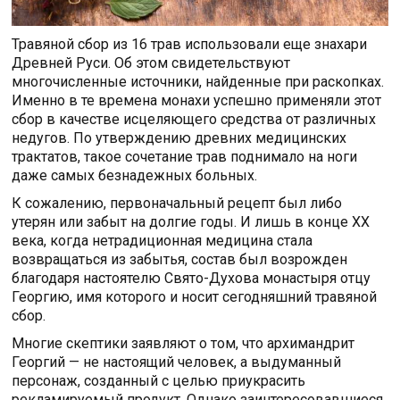
Травяной сбор из 16 трав использовали еще знахари
Древней Руси. Об этом свидетельствуют
многочисленные источники, найденные при раскопках.
Именно в те времена монахи успешно применяли этот
сбор в качестве исцеляющего средства от различных
недугов. По утверждению древних медицинских
трактатов, такое сочетание трав поднимало на ноги
даже самых безнадежных больных.
К сожалению, первоначальный рецепт был либо
утерян или забыт на долгие годы. И лишь в конце XX
века, когда нетрадиционная медицина стала
возвращаться из забытья, состав был возрожден
благодаря настоятелю Свято-Духова монастыря отцу
Георгию, имя которого и носит сегодняшний травяной
сбор.
Многие скептики заявляют о том, что архимандрит
Георгий — не настоящий человек, а выдуманный
персонаж, созданный с целью приукрасить
рекламируемый продукт. Однако заинтересовавшиеся