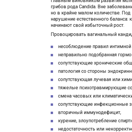
Главным виновником развития моло
грибов рода Candida. Вне заболева
но в крайне малом количестве. Под
нарушение естественного баланса: 
начинают свой избыточный рост.
Провоцировать вагинальный канди
несоблюдение правил интимной 
неправильно подобранная гормо
сопутствующие хронические общ
патология со стороны эндокринн
сопутствующая лучевая или хими
тяжелые психотравмирующие соб
смена часовых или климатически
сопутствующие инфекционные з
вторичный иммунодефицит,
курение, злоупотребление спирт
недостаточность или некорректно