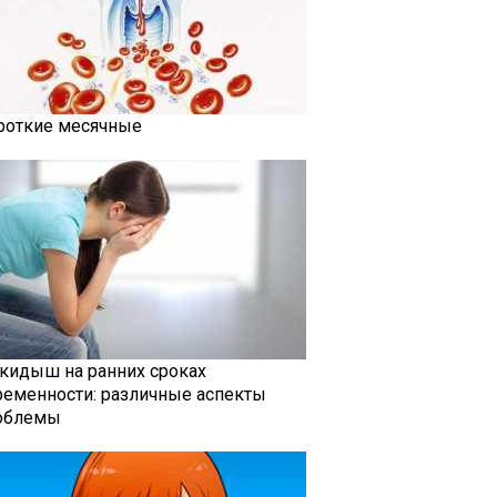
роткие месячные
кидыш на ранних сроках
ременности: различные аспекты
облемы