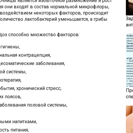
чницы является избыточное размножение и рост
ния они входят в состав нормальной микрофлоры,
 воздействием некоторых факторов, происходит
За
количество лактобактерий уменьшается, а грибы
ан
доз способно множество факторов:
гигиены,
нальная контрацепция,
есоматические заболевания,
ой системы,
отерапия,
ытия, хронический стресс,
Пр
х поясов,
сп
аболевания половой системы,
ными напитками,
сть питания,