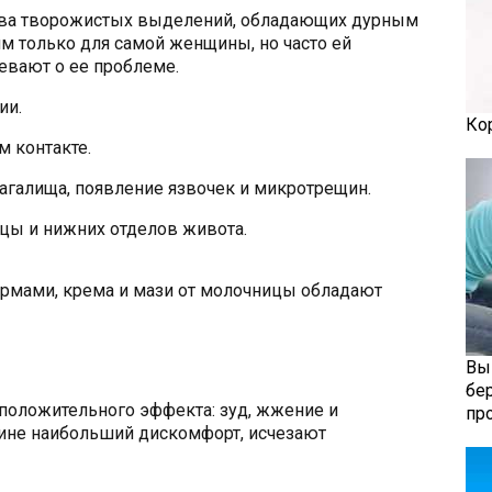
тва творожистых выделений, обладающих дурным
им только для самой женщины, но часто ей
ревают о ее проблеме.
ии.
Ко
м контакте.
лагалища, появление язвочек и микротрещин.
ицы и нижних отделов живота.
рмами, крема и мази от молочницы обладают
Вы
бе
положительного эффекта: зуд, жжение и
пр
ине наибольший дискомфорт, исчезают