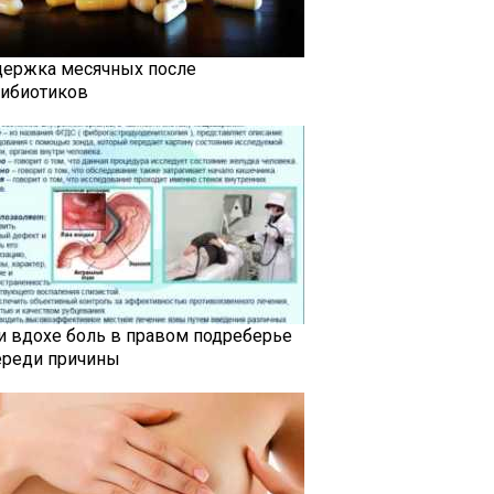
держка месячных после
тибиотиков
и вдохе боль в правом подреберье
ереди причины