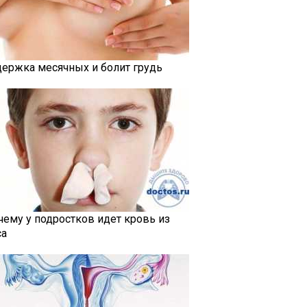
держка месячных и болит грудь
чему у подростков идет кровь из
са