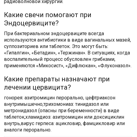
радиоволновой хирургии.
Какие свечи помогают при
Эндоцервиците?
При бактериальном эндоцервиците всегда
используются антибиотики в виде вагинальных мазей,
суппозиториев или таблеток. Это могут быть:
«Гипалгин», «Бетадин», «Тержинан». В ситуациях, когда
воспалительный процесс обусловлен грибками,
применяются «Микосист», «Дифлюкан», «Флуконазол».
Какие препараты назначают при
лечении цервицита?
гонорея: азитромицин перорально, цефтриаксон
внутримышечно,трихомониаз: тинидазол или
метронидазол (опасны при беременности) в виде
таблеток,хламидиоз: азитромицин или доксициклин
внутрь,вирус герпеса: ацикловир, фамцикловир или
аналоги перорально.