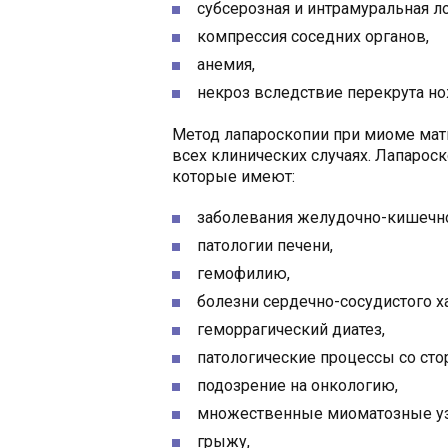
субсерозная и интрамуральная л
компрессия соседних органов,
анемия,
некроз вследствие перекрута но
Метод лапароскопии при миоме матк
всех клинических случаях. Лапарос
которые имеют:
заболевания желудочно-кишечно
патологии печени,
гемофилию,
болезни сердечно-сосудистого х
геморрагический диатез,
патологические процессы со ст
подозрение на онкологию,
множественные миоматозные уз
грыжу,