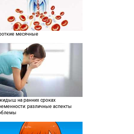
роткие месячные
кидыш на ранних сроках
ременности: различные аспекты
облемы