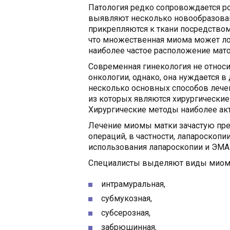
Патология редко сопровождается ро
выявляют несколько новообразован
прикрепляются к ткани посредством
что множественная миома может лок
наиболее частое расположение мато
Современная гинекология не относи
онкологии, однако, она нуждается 
несколько основных способов леч
из которых являются хирургические
Хирургические методы наиболее ак
Лечение миомы матки зачастую пр
операций, в частности, лапароскоп
использования лапароскопии и ЭМА 
Специалисты выделяют виды миом м
интрамуральная,
субмукозная,
субсерозная,
забрюшинная,