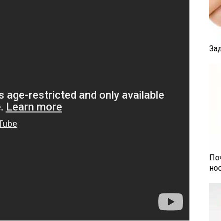
За
По
но