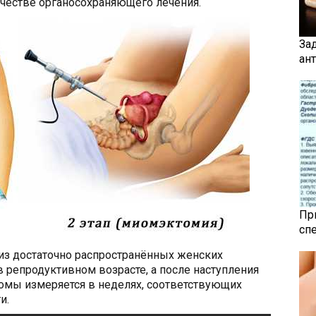
ачестве органосохраняющего лечения.
За
ан
Пр
сп
из достаточно распространённых женских
в репродуктивном возрасте, а после наступления
омы измеряется в неделях, соответствующих
и.