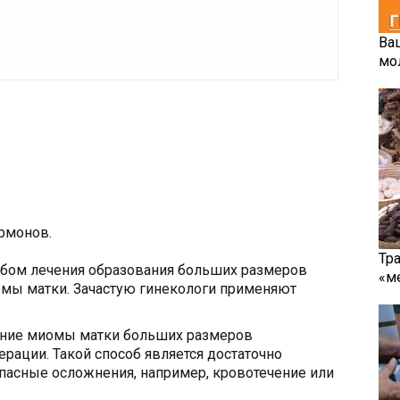
Ва
мо
рмонов.
Тр
ом лечения образования больших размеров
«м
омы матки. Зачастую гинекологи применяют
.
ение миомы матки больших размеров
рации. Такой способ является достаточно
асные осложнения, например, кровотечение или