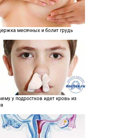
держка месячных и болит грудь
чему у подростков идет кровь из
са