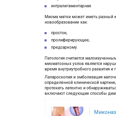
интралигаментарная.
Миома матки может иметь разный к
новообразование как:
простое,
пролиферирующее,
предсаркому.
Патология считается малоизученны
миоматозных узлов является нару
время внутриутробного развития и 
Лапароскопия и эмболизация маточ
определённой клинической картине
протекать латентно и обнаруживать
включают следующие способы диаг
Читайте так
Миконаз