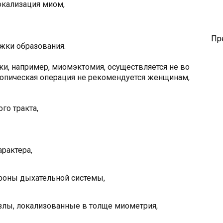
окализация миом,
Пр
жки образования.
и, например, миомэктомия, осуществляется не во
копическая операция не рекомендуется женщинам,
го тракта,
арактера,
ороны дыхательной системы,
лы, локализованные в толще миометрия,