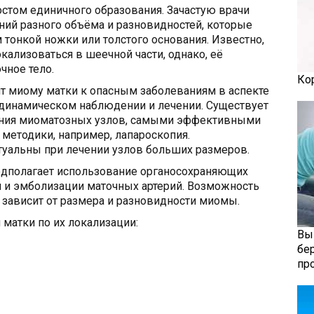
стом единичного образования. Зачастую врачи
ий разного объёма и разновидностей, которые
 тонкой ножки или толстого основания. Известно,
ализоваться в шеечной части, однако, её
чное тело.
Ко
т миому матки к опасным заболеваниям в аспекте
в динамическом наблюдении и лечении. Существует
ения миоматозных узлов, самыми эффективными
 методики, например, лапароскопия.
туальны при лечении узлов больших размеров.
едполагает использование органосохраняющих
ии и эмболизации маточных артерий. Возможность
зависит от размера и разновидности миомы.
атки по их локализации:
Вы
бе
пр