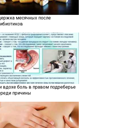
держка месячных после
тибиотиков
и вдохе боль в правом подреберье
ереди причины