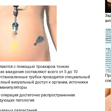
За
ан
лаются с помощью троакаров тонких
их введения составляют всего от 5 до 10
Пр
 установленные трубки проводится специальный
сп
лный визуальный доступ к органам, источники
 манипуляторы.
операция достаточно распространенная.
дующих патология:
олевых разрастаний,