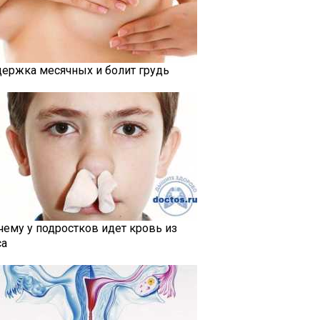
держка месячных и болит грудь
чему у подростков идет кровь из
са