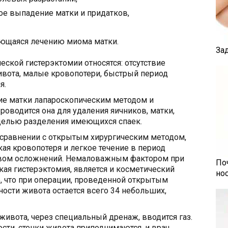
ое выпадение матки и придатков,
ющаяся лечению миома матки.
За
ской гистерэктомии относятся: отсутствие
вота, малые кровопотери, быстрый период
я.
ие матки лапароскопическим методом и
роводится она для удаления яичников, матки,
 целью разделения имеющихся спаек.
сравнении с открытым хирургическим методом,
кая кровопотеря и легкое течение в период
твом осложнений. Немаловажным фактором при
По
ая гистерэктомия, является и косметический
но
е, что при операции, проведенной открытым
ности живота остается всего 34 небольших,
живота, через специальный дренаж, вводится газ.
ти, стенки живота приподнимаются, и врач