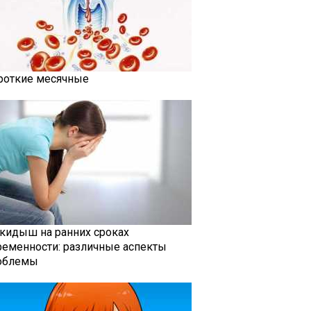
роткие месячные
кидыш на ранних сроках
ременности: различные аспекты
облемы