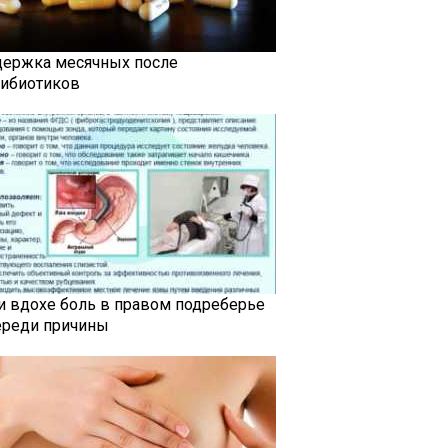
держка месячных после
тибиотиков
и вдохе боль в правом подреберье
ереди причины