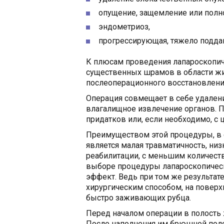
опущение, защемление или полн
эндометриоз,
прогрессирующая, тяжело подда
К плюсам проведения лапароскопиче
существенных шрамов в области жи
послеоперационного восстановлени
Операция совмещает в себе удален
влагалищное извлечение органов. П
придатков или, если необходимо, с
Преимуществом этой процедуры, в 
является малая травматичность, низ
реабилитации, с меньшим количес
выборе процедуры лапароскопическ
эффект. Ведь при том же результат
хирургическим способом, на поверх
быстро заживающих рубца.
Перед началом операции в полость 
После наполнения им брюшной полос