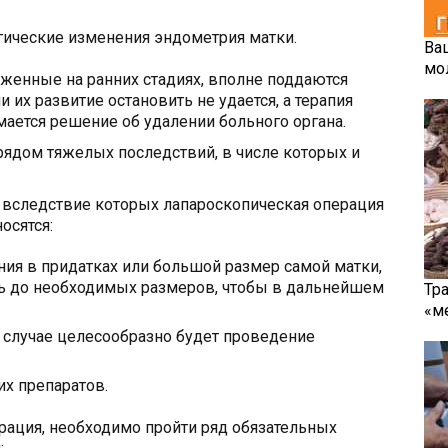
гические изменения эндометрия матки.
Ва
мо
уженные на ранних стадиях, вполне поддаются
их развитие остановить не удается, а терапия
ается решение об удалении больного органа.
рядом тяжелых последствий, в числе которых и
вследствие которых лапароскопическая операция
осятся:
ия в придатках или большой размер самой матки,
ь до необходимых размеров, чтобы в дальнейшем
Тр
«м
 случае целесообразно будет проведение
х препаратов.
рация, необходимо пройти ряд обязательных