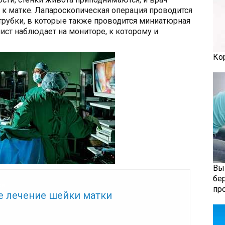
 к матке. Лапароскопическая операция проводится
трубки, в которые также проводится миниатюрная
ист наблюдает на мониторе, к которому и
Ко
Вы
бе
же:
пр
е лечение шейки матки