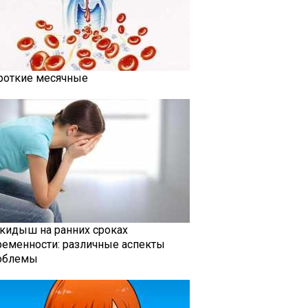
роткие месячные
кидыш на ранних сроках
ременности: различные аспекты
облемы