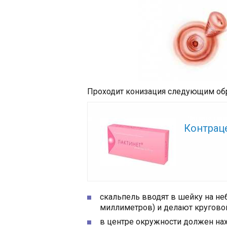
Проходит конизация следующим об
Читайте так
Контрац
скальпель вводят в шейку на н
миллиметров) и делают круговой
в центре окружности должен на