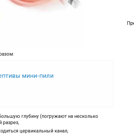
Пр
разом:
же:
ептивы мини-пили
ебольшую глубину (погружают на несколько
 разрез,
ходиться цервикальный канал,