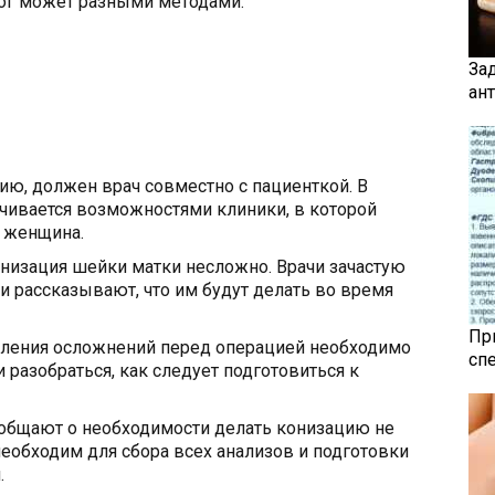
лог может разными методами:
За
ан
цию, должен врач совместно с пациенткой. В
чивается возможностями клиники, в которой
я женщина.
онизация шейки матки несложно. Врачи зачастую
и рассказывают, что им будут делать во время
Пр
вления осложнений перед операцией необходимо
сп
 разобраться, как следует подготовиться к
общают о необходимости делать конизацию не
необходим для сбора всех анализов и подготовки
.