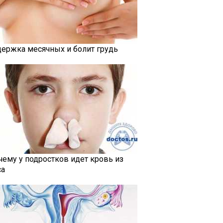
держка месячных и болит грудь
чему у подростков идет кровь из
са