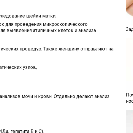
следование шейки матки,
зок для проведения микроскопического
За
ля выявления атипичных клеток и анализа
тических процедур. Также женщину отправляют на
атических узлов,
По
анализов мочи и крови. Отдельно делают анализ
но
а, гепатита В и С).