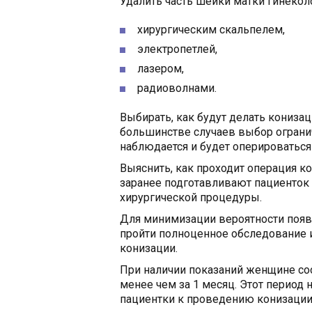
Удалить часть шейки матки гинеко
хирургическим скальпелем,
электропетлей,
лазером,
радиоволнами.
Выбирать, как будут делать кониза
большинстве случаев выбор ограни
наблюдается и будет оперироватьс
Выяснить, как проходит операция к
заранее подготавливают пациенток 
хирургической процедуры.
Для минимизации вероятности поя
пройти полноценное обследование и
конизации.
При наличии показаний женщине со
менее чем за 1 месяц. Этот период 
пациентки к проведению конизации