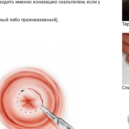
одить именно конизацию скальпелем, если у
ный либо преинвазивный),
Те
Сп