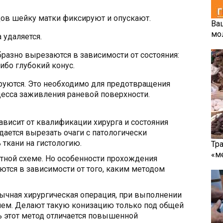
в шейку матки фиксируют и опускают.
Ва
мо
 удаляется.
азно вырезаются в зависимости от состояния:
ибо глубокий конус.
руются. Это необходимо для предотвращения
цесса заживления раневой поверхности.
висит от квалификации хирурга и состояния
ается вырезать очаги с патологически
ткани на гистологию.
Тр
«м
ртной схеме. Но особенности прохождения
ются в зависимости от того, каким методом
ычная хирургическая операция, при выполнении
лем. Делают такую конизацию только под общей
ь этот метод отличается повышенной