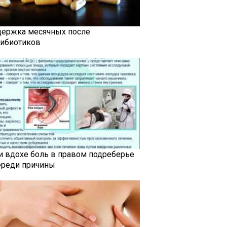
держка месячных после
тибиотиков
и вдохе боль в правом подреберье
ереди причины