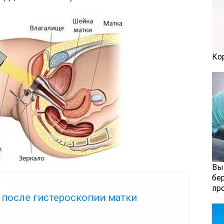
Ко
Вы
бе
пр
же:
 после гистероскопии матки