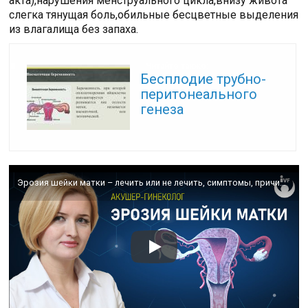
акта),нарушения менструального цикла,внизу живота
слегка тянущая боль,обильные бесцветные выделения
из влагалища без запаха.
Читайте также:
Бесплодие трубно-
перитонеального
генеза
Эрозия шейки матки – лечить или не лечить, симптомы, причины. Гинекология в Генезис Днепр