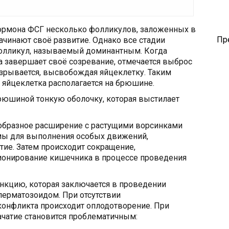
гормона ФСГ несколько фолликулов, заложенных в
Пр
ачинают своё развитие. Однако все стадии
фолликул, называемый доминантным. Когда
а завершает своё созревание, отмечается выброс
азрывается, высвобождая яйцеклетку. Таким
 яйцеклетка располагается на брюшине.
рюшиной тонкую оболочку, которая выстилает
бразное расширение с растущими ворсинками
мы для выполнения особых движений,
ие. Затем происходит сокращение,
ионирование кишечника в процессе проведения
кцию, которая заключается в проведении
сперматозоидом. При отсутствии
конфликта происходит оплодотворение. При
ачатие становится проблематичным: