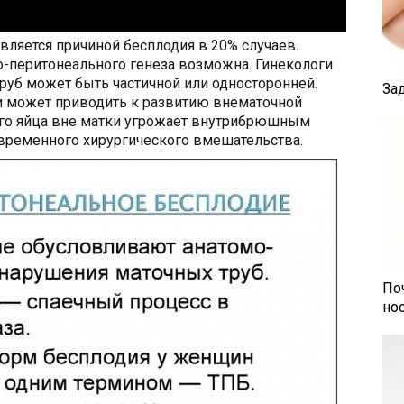
вляется причиной бесплодия в 20% случаев.
о-перитонеального генеза возможна. Гинекологи
труб может быть частичной или односторонней.
За
ии может приводить к развитию внематочной
го яйца вне матки угрожает внутрибрюшным
евременного хирургического вмешательства.
По
но