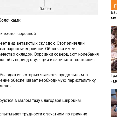
Ва
мо
болочками:
зывается серозной.
еет вид ветвистых складок. Этот эпителий
жит наросты-ворсинки. Оболочка имеет
чество складок. Ворсинки совершают колебания.
ьной в период овуляции и зависит от состояния
ёв, один из которых является продольным, а
Тр
оение обеспечивает необходимую перистальтику
«м
тенок.
руются в малом тазу благодаря широким,
пытывает трудности с зачатием по причине