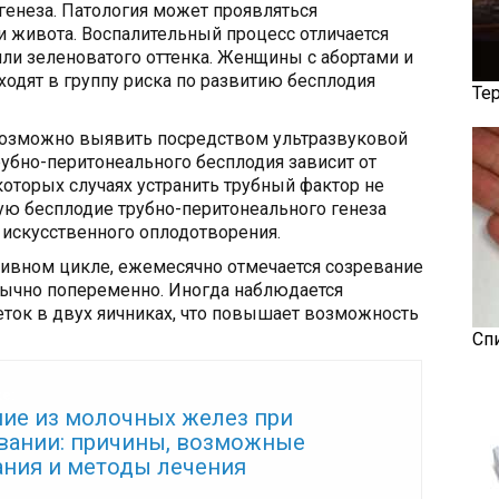
генеза. Патология может проявляться
 живота. Воспалительный процесс отличается
ли зеленоватого оттенка. Женщины с абортами и
одят в группу риска по развитию бесплодия
Те
возможно выявить посредством ультразвуковой
рубно-перитонеального бесплодия зависит от
которых случаях устранить трубный фактор не
ую бесплодие трубно-перитонеального генеза
 искусственного оплодотворения.
тивном цикле, ежемесячно отмечается созревание
бычно попеременно. Иногда наблюдается
ток в двух яичниках, что повышает возможность
Сп
же:
ие из молочных желез при
вании: причины, возможные
ания и методы лечения