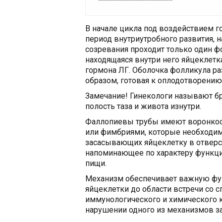
В начале цикла под воздействием 
период внутриутробного развития, н
созревания проходит только один 
находящаяся внутри него яйцеклетк
гормона ЛГ. Оболочка фолликула р
образом, готовая к оплодотворению
Замечание! Гинекологи называют б
полость таза и живота изнутри.
Фаллопиевы трубы имеют воронкоо
или фимбриями, которые необходи
засасывающих яйцеклетку в отверст
напоминающее по характеру функц
пищи.
Механизм обеспечивает важную фун
яйцеклетки до области встречи со 
иммунологического и химического 
нарушении одного из механизмов з