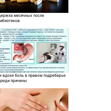
держка месячных после
тибиотиков
и вдохе боль в правом подреберье
ереди причины