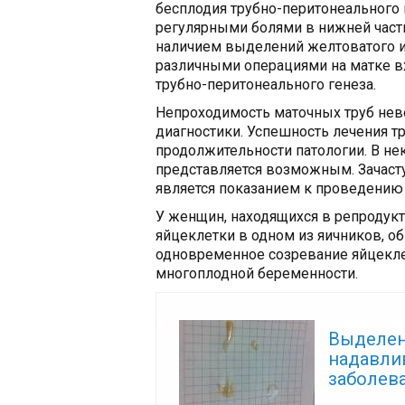
бесплодия трубно-перитонеального 
регулярными болями в нижней части
наличием выделений желтоватого и
различными операциями на матке вх
трубно-перитонеального генеза.
Непроходимость маточных труб не
диагностики. Успешность лечения т
продолжительности патологии. В не
представляется возможным. Зачаст
является показанием к проведению
У женщин, находящихся в репродук
яйцеклетки в одном из яичников, о
одновременное созревание яйцекле
многоплодной беременности.
Читайте так
Выделен
надавли
заболев