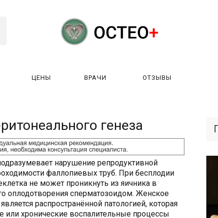
ЦЕНЫ
ВРАЧИ
ОТЗЫВЫ
К РАБОТАЕТ?
ЛИЦЕНЗИИ
ЦЕНЫ
ВРАЧИ
ОТЗЫ
еритонеального генеза
подразумевает нарушение репродуктивной
оходимости фаллопиевых труб. При бесплодии
еклетка не может проникнуть из яичника в
го оплодотворения сперматозоидом. Женское
является распространённой патологией, которая
е или хронические воспалительные процессы