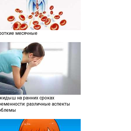
роткие месячные
кидыш на ранних сроках
ременности: различные аспекты
облемы