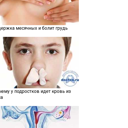
держка месячных и болит грудь
чему у подростков идет кровь из
са