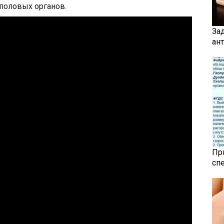
 половых органов.
За
ан
Пр
сп