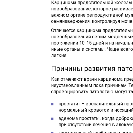
Карцинома предстательной железы –
новообразование, которое развивает
важном органе репродуктивной муж
семяизвержения, контролируя моче
Отличается карцинома предстатель
новообразований своим медленным 
протяжении 10-15 дней и на началь
иные органы и системы. Чаще всего
легкие.
Причины развития пато
Как отмечают врачи карцинома пре
неустановленным пока причинам. Тем
спровоцировать патологию могут так
простатит – воспалительный пр
нормальный кровоток и носящий 
аденома простаты, когда добро
при отсутствии лечения в злокач
гормональный дисбаланс в орга