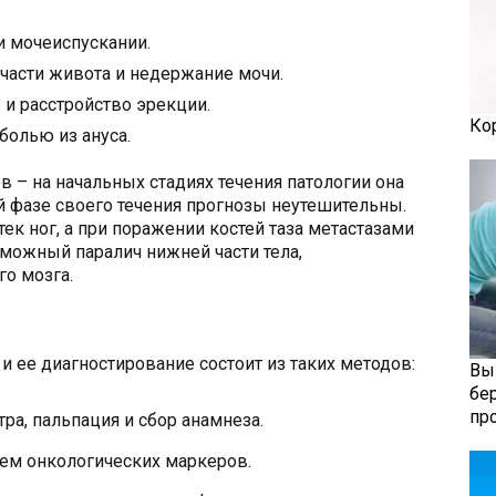
и мочеиспускании.
части живота и недержание мочи.
 и расстройство эрекции.
Ко
болью из ануса.
 – на начальных стадиях течения патологии она
й фазе своего течения прогнозы неутешительны.
ек ног, а при поражении костей таза метастазами
можный паралич нижней части тела,
о мозга.
 ее диагностирование состоит из таких методов:
Вы
бе
пр
а, пальпация и сбор анамнеза.
ем онкологических маркеров.