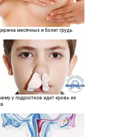
держка месячных и болит грудь
чему у подростков идет кровь из
са