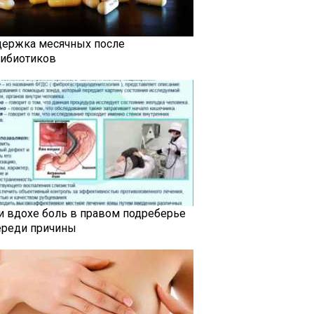
держка месячных после
тибиотиков
и вдохе боль в правом подреберье
ереди причины