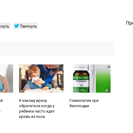
Пр
снуть
Твитнуть
Читайте также:
Читайте также:
ой
К какому врачу
Гомеопатия при
обратиться когда у
бесплодии
е
ребенка часто идет
кровь из носа