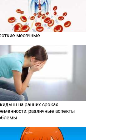
роткие месячные
кидыш на ранних сроках
ременности: различные аспекты
облемы