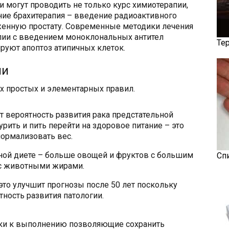
и могут проводить не только курс химиотерапии,
ание брахитерапия – введение радиоактивного
женную простату. Современные методики лечения
пии с введением моноклональных антител
Те
руют апоптоз атипичных клеток.
ии
х простых и элементарных правил.
т вероятность развития рака предстательной
урить и пить перейти на здоровое питание – это
нормализовать вес.
ной диете – больше овощей и фруктов с большим
Сп
 с животными жирами.
это улучшит прогнозы после 50 лет поскольку
тность развития патологии.
гки к выполнению позволяющие сохранить