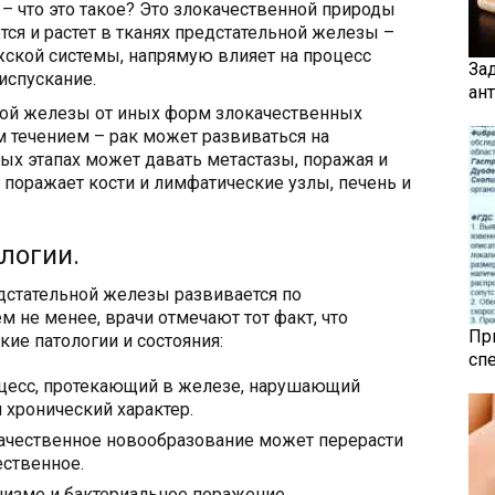
 что это такое? Это злокачественной природы
ся и растет в тканях предстательной железы –
ской системы, напрямую влияет на процесс
За
испускание.
ан
ной железы от иных форм злокачественных
течением – рак может развиваться на
ных этапах может давать метастазы, поражая и
 поражает кости и лимфатические узлы, печень и
логии.
дстательной железы развивается по
 не менее, врачи отмечают тот факт, что
Пр
ие патологии и состояния:
сп
оцесс, протекающий в железе, нарушающий
хронический характер.
качественное новообразование может перерасти
ественное.
низме и бактериальное поражение