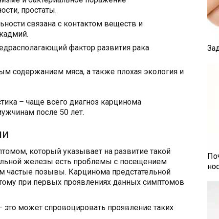
ости, простаты.
льности связана с контактом веществ и
кадмий.
редрасполагающий фактор развития рака
За
ым содержанием мяса, а также плохая экология и
тика – чаще всего диагноз карцинома
ужчинам после 50 лет.
ии
омом, который указывает на развитие такой
По
тельной железы есть проблемы с посещением
но
ом частые позывы. Карцинома предстательной
тому при первых проявлениях данных симптомов
– это может спровоцировать проявление таких