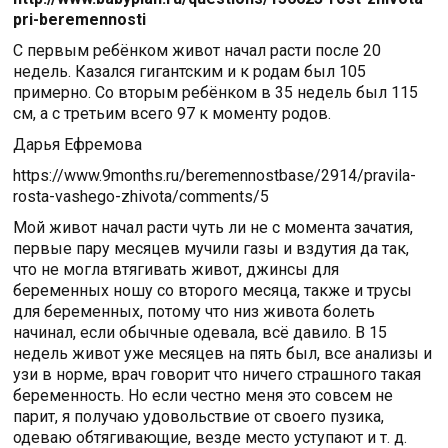
pri-beremennosti
С первым ребёнком живот начал расти после 20
недель. Казался гигантским и к родам был 105
примерно. Со вторым ребёнком в 35 недель был 115
см, а с третьим всего 97 к моменту родов.
Дарья Ефремова
https://www.9months.ru/beremennostbase/2914/pravila-
rosta-vashego-zhivota/comments/5
Мой живот начал расти чуть ли не с момента зачатия,
первые пару месяцев мучили газы и вздутия да так,
что не могла втягивать живот, джинсы для
беременных ношу со второго месяца, также и трусы
для беременных, потому что низ живота болеть
начинал, если обычные одевала, всё давило. В 15
недель живот уже месяцев на пять был, все анализы и
узи в норме, врач говорит что ничего страшного такая
беременность. Но если честно меня это совсем не
парит, я получаю удовольствие от своего пузика,
одеваю обтягивающие, везде место уступают и т. д.