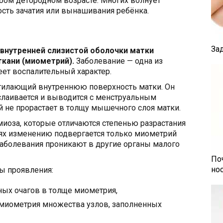
ом детородном возрасте. Многих волнует
сть зачатия или вынашивания ребёнка.
За
внутренней слизистой оболочки матки
кани (миометрий).
Заболевание — одна из
ет воспалительный характер.
тилающий внутреннюю поверхность матки. Он
тслаивается и выводится с менструальным
 не прорастает в толщу мышечного слоя матки.
иоза, которые отличаются степенью разрастания
иях изменению подвергается только миометрий
 заболевания проникают в другие органы малого
По
но
ы проявления:
ных очагов в толще миометрия,
 миометрия множества узлов, заполненных