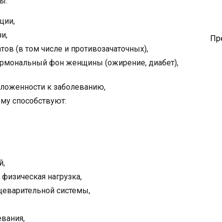
ы:
ции,
и,
Пр
ов (в том числе и противозачаточных),
ормональный фон женщины (ожирение, диабет),
оложенности к заболеванию,
ему способствуют:
й,
 физическая нагрузка,
щеварительной системы,
вания,