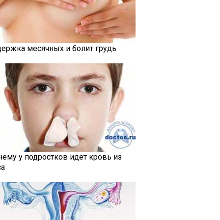
держка месячных и болит грудь
чему у подростков идет кровь из
са