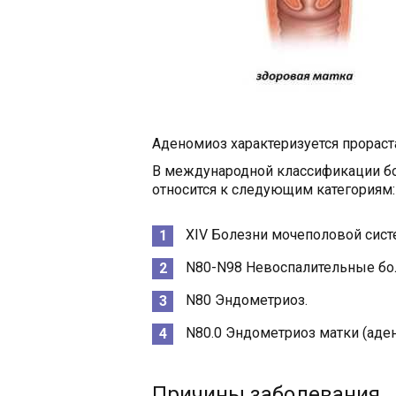
Аденомиоз характеризуется прораст
В международной классификации бо
относится к следующим категориям:
XIV Болезни мочеполовой сист
N80-N98 Невоспалительные бо
N80 Эндометриоз.
N80.0 Эндометриоз матки (аде
Причины заболевания