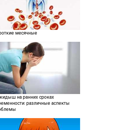
роткие месячные
кидыш на ранних сроках
ременности: различные аспекты
облемы