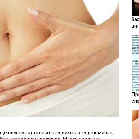
За
ан
Пр
сп
ще слышат от гинеколога диагноз «аденомиоз».