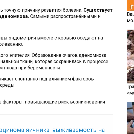
ть точную причину развития болезни.
Существует
Ва
 аденомиоза.
Самыми распространёнными и
мо
ицы эндометрия вместе с кровью оседают на
болеванию.
ого эпителия. Образование очагов аденомиоза
нальной ткани, которая сохранилась в процессе
м плода при беременности.
икает спонтанно под влиянием факторов
среды.
Тр
«м
е факторы, повышающие риск возникновения
же:
рцинома яичника: выживаемость на