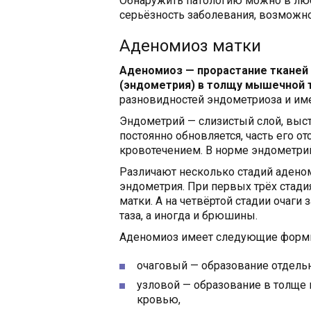
Обнаружить патологию можно в люб
серьёзность заболевания, возможно
Аденомиоз матки
Аденомиоз — прорастание тканей 
(эндометрия) в толщу мышечной т
разновидностей эндометриоза и име
Эндометрий — слизистый слой, выс
постоянно обновляется, часть его о
кровотечением. В норме эндометрий
Различают несколько стадий аденом
эндометрия. При первых трёх стад
матки. А на четвёртой стадии очаги
таза, а иногда и брюшины.
Аденомиоз имеет следующие форм
очаговый — образование отдель
узловой — образование в толще
кровью,