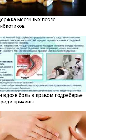
держка месячных после
тибиотиков
и вдохе боль в правом подреберье
ереди причины