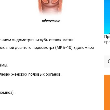
Пр
анием эндометрия вглубь стенок матки
пр
лезней десятого пересмотра (МКБ-10) аденомиоз
емы.
лезни женских половых органов.
номиоз).