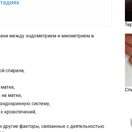
стадиях
Те
кани между эндометрием и миометрием в
й спирали,
матке,
Сп
на матке,
оэндокринную систему,
х кровотечений,
и другие факторы, связанные с деятельностью