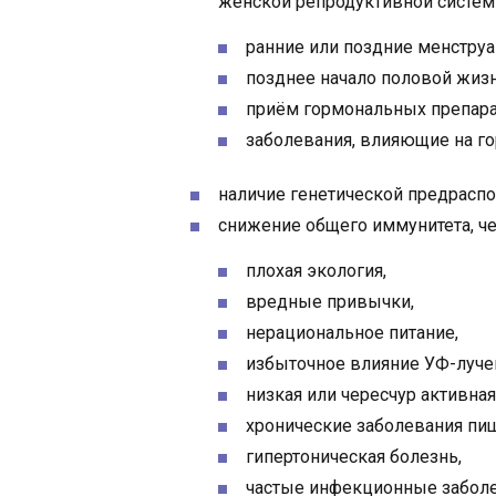
женской репродуктивной систем
ранние или поздние менструа
позднее начало половой жизн
приём гормональных препарат
заболевания, влияющие на г
наличие генетической предрасп
снижение общего иммунитета, ч
плохая экология,
вредные привычки,
нерациональное питание,
избыточное влияние УФ-луче
низкая или чересчур активная
хронические заболевания пи
гипертоническая болезнь,
частые инфекционные заболе