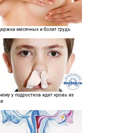
держка месячных и болит грудь
чему у подростков идет кровь из
са