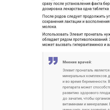
сразу после установления факта бер
дозировка лекарства одна таблетка
После родов следует продолжить уп
сохранения лактации и восполнения
молока.
Использовать Элевит пронаталь нуж
обладает рядом противопоказаний.
может вызвать гипервитаминоз и а
Мнение врачей:
Элевит пронаталь являетс
минеральных комплексов д
и во время беременности. 
препарата может способс
развитию здорового плода
до зачатия, чтобы органи
витаминами и минералами.
уменьшить риск развития д