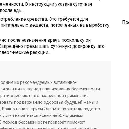
еменности. В инструкции указана суточная
 после еды.
отребление средства. Это требуется для
Пр
 питательных веществ, потраченных на выработку
но после назначения врача, поскольку он
 Запрещено превышать суточную дозировку, это
ллергические реакции.
я одним из рекомендуемых витаминно-
ля женщин в период планирования беременности
Врачи отмечают, что правильное применение
твовать поддержанию здоровья будущей мамы и
. Важно начать прием Элевита пронаталь задолго
зм успел насытиться всеми необходимыми
 В период беременности препарат поможет
ефицита важных элементов, таких как фолиевая