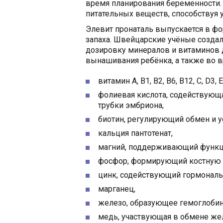
время планирования беременности
питательных веществ, способствуя 
Элевит пронаталь выпускается в фо
запаха. Швейцарские учёные созда
дозировку минералов и витаминов 
вынашивания ребёнка, а также во вр
витамин А, В1, В2, В6, В12, С, D3, Е
фолиевая кислота, содействующ
трубки эмбриона,
биотин, регулирующий обмен и у
кальция пантотенат,
магний, поддерживающий функц
фосфор, формирующий костную с
цинк, содействующий гормональ
марганец,
железо, образующее гемоглобин
медь, участвующая в обмене же