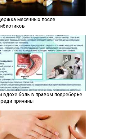
держка месячных после
тибиотиков
и вдохе боль в правом подреберье
ереди причины