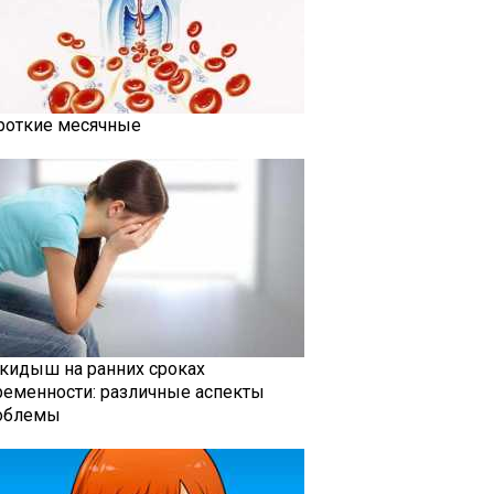
роткие месячные
кидыш на ранних сроках
ременности: различные аспекты
облемы