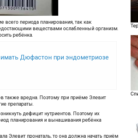
е всего периода планирования, так как
Те
недостающими веществами ослабленный организм.
осить ребёнка.
же:
нимать Дюфастон при эндометриозе
Сп
в также вредна. Поэтому при приёме Элевит
гие препараты.
зникнуть дефицит нутриентов. Поэтому их
риод планирования и вынашивания ребёнка
ала Элевит пронаталь, то она должна начать приём