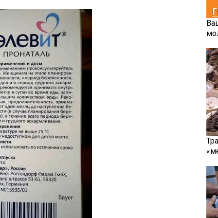
Ва
мо
Тр
«м