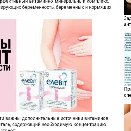
 эффективный витаминно-минеральный комплекс,
анирующих беременность, беременных и кормящих
За
ан
Пр
сп
ти важны дополнительные источники витаминов.
наталь, содержащий необходимую концентрацию
ствует: