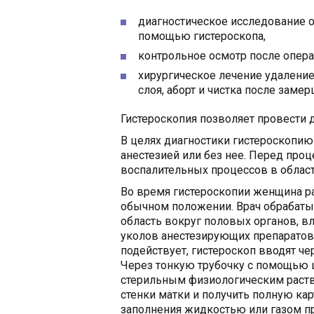
диагностическое исследование о
помощью гистероскопа,
контрольное осмотр после опера
хирургическое лечение удалени
слоя, аборт и чистка после зам
Гистероскопия позволяет провести д
В целях диагностики гистероскопию
анестезией или без нее. Перед про
воспалительных процессов в облас
Во время гистероскопии женщина ра
обычном положении. Врач обрабаты
область вокруг половых органов, в
уколов анестезирующих препаратов 
подействует, гистероскоп вводят че
Через тонкую трубочку с помощью 
стерильным физиологическим раств
стенки матки и получить полную кар
заполнения жидкостью или газом пр