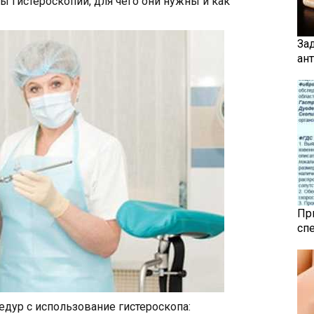
 гистероскопии, для чего они нужны и как
За
ан
Пр
сп
дур с использование гистероскопа: