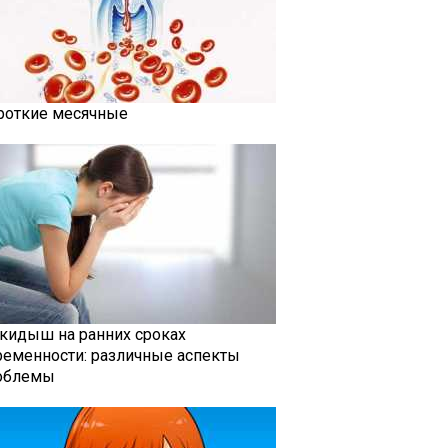
роткие месячные
кидыш на ранних сроках
ременности: различные аспекты
облемы