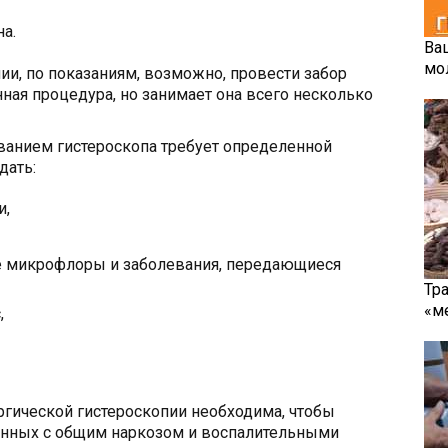
а.
Ва
мо
ии, по показаниям, возможно, провести забор
ная процедура, но занимает она всего несколько
ванием гистероскопа требует определенной
дать:
и,
ие микрофлоры и заболевания, передающиеся
Тр
«м
,
ургической гистероскопии необходима, чтобы
анных с общим наркозом и воспалительными