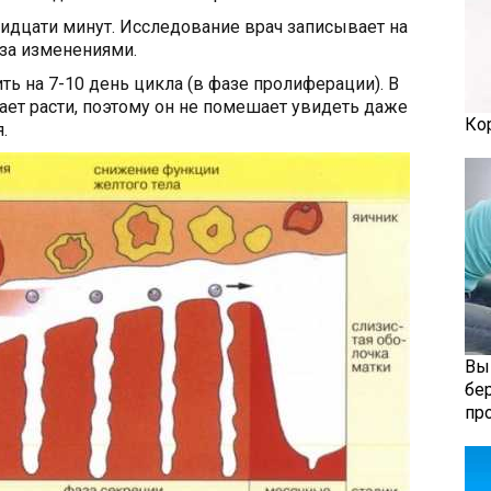
ридцати минут. Исследование врач записывает на
за изменениями.
ь на 7-10 день цикла (в фазе пролиферации). В
ает расти, поэтому он не помешает увидеть даже
Ко
.
Вы
бе
пр