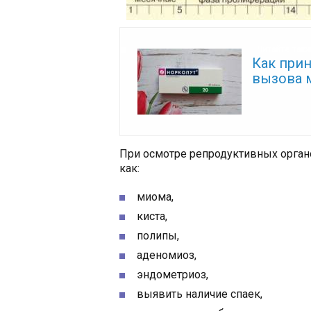
Читайте так
Как при
вызова 
При осмотре репродуктивных орган
как:
миома,
киста,
полипы,
аденомиоз,
эндометриоз,
выявить наличие спаек,