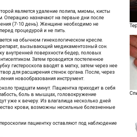
торой является удаление полипа, миомы, кисты
м. Операцию назначают на первые дни после
ения (7-10 день). Женщине необходимо не
Те
перед процедурой и не пить.
ается на обычном гинекологическом кресле.
препарат, вызывающий медикаментозный сон.
ку внутренней поверхности бедер, половых
антисептиком. Затем проводится постепенное
бку гистероскопа вводят в матку, затем через нее
твор для расширения стенок органа. После, через
ления новообразования инструмент.
около тридцати минут. Пациентка приходит в себя
Сп
лабость, боль в мышцах, головокружение
дут уже к вечеру. Из влагалища несколько дней
чество крови, возможны несильные болезненные
стероскопии пациентку оставляют под наблюдение