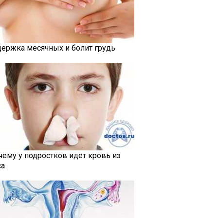
держка месячных и болит грудь
чему у подростков идет кровь из
са