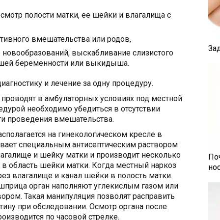
смотр полости матки, ее шейки и влагалища с
тивного вмешательства или родов,
За
е новообразований, выскабливание слизистого
ершей беременности или выкидыша.
иагностику и лечение за одну процедуру.
 проводят в амбулаторных условиях под местной
цедурой необходимо убедиться в отсутствии
ти проведения вмешательства.
сполагается на гинекологическом кресле в
вает специальным антисептическим раствором
лагалище и шейку матки и производит несколько
По
в область шейки матки. Когда местный наркоз
но
рез влагалище и канал шейки в полость матки.
шприца орган наполняют углекислым газом или
ором. Такая манипуляция позволят расправить
тину при обследовании. Осмотр органа после
оизводится по часовой стрелке.