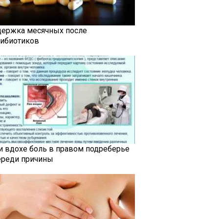
держка месячных после
тибиотиков
и вдохе боль в правом подреберье
ереди причины