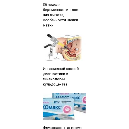
36 неделя
беременности: тянет
низ живота,
особенности шейки
матки
Читайте также:
Инвазивный способ
диагностики в
гинекологии –
кульдоцентез
Читайте также:
Флуконазол во время