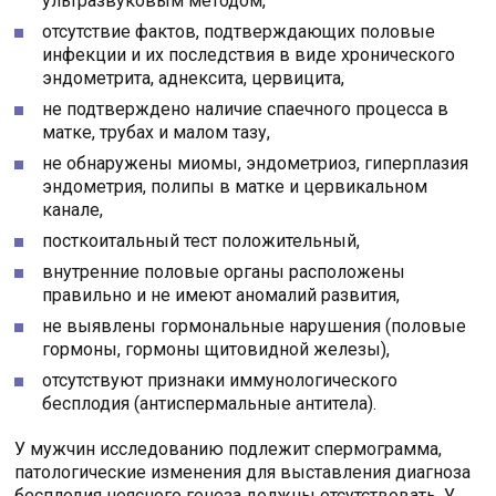
ультразвуковым методом,
отсутствие фактов, подтверждающих половые
инфекции и их последствия в виде хронического
эндометрита, аднексита, цервицита,
не подтверждено наличие спаечного процесса в
матке, трубах и малом тазу,
не обнаружены миомы, эндометриоз, гиперплазия
эндометрия, полипы в матке и цервикальном
канале,
посткоитальный тест положительный,
внутренние половые органы расположены
правильно и не имеют аномалий развития,
не выявлены гормональные нарушения (половые
гормоны, гормоны щитовидной железы),
отсутствуют признаки иммунологического
бесплодия (антиспермальные антитела).
У мужчин исследованию подлежит спермограмма,
патологические изменения для выставления диагноза
бесплодия неясного генеза должны отсутствовать. У