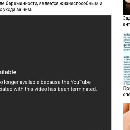
еле беременности, является жизнеспособным и
 ухода за ним.
За
ан
Пр
сп