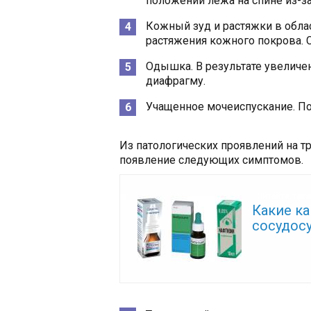
положении лежа на спине из-з
Кожный зуд и растяжки в обла
растяжения кожного покрова.
Одышка. В результате увеличе
диафрагму.
Учащенное мочеиспускание. По
Из патологических проявлений на т
появление следующих симптомов.
Читайте так
Какие ка
сосудос