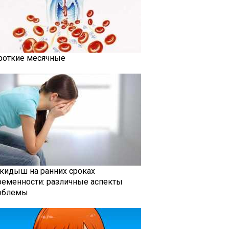
роткие месячные
кидыш на ранних сроках
ременности: различные аспекты
облемы