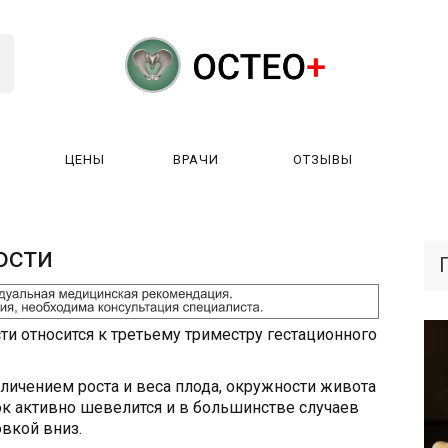
ЦЕНЫ
ВРАЧИ
ОТЗЫВЫ
К РАБОТАЕТ?
ЛИЦЕНЗИИ
ЦЕНЫ
ВРАЧИ
ОТЗЫ
ости
ти относится к третьему триместру гестационного
личением роста и веса плода, окружности живота
ок активно шевелится и в большинстве случаев
вкой вниз.