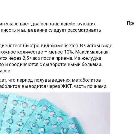
Пр
анин указывает два основных действующих
упность и выведение следует рассматривать
диеногест быстро видоизменяется. В чистом виде
чтожное количестве – менее 10%. Максимальная
ся через 2,5 часа после приема. Из желудка
ло и соединяются с сывороточными белками.
асов.
ет, что период полувыведения метаболитов
таболитов выводится через ЖКТ, часть почками.