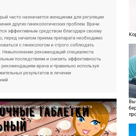
орый часто назначается женщинам для регуляции
чения других гинекологических проблем. Врачи
ется эффективным средством благодаря своему
Ко
о, перед началом приема препарата необходимо
роваться с гинекологом и строго соблюдать
. Невыполнение рекомендаций специалиста
ельным последствиям и снизить эффективность
я рекомендациям врача и правильно используя
жительных результатов в лечении
ний.
Вы
альный контрацептив с содержанием диеногеста
бе
пр