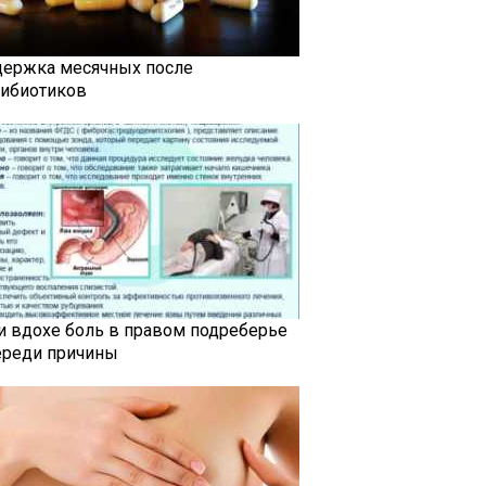
держка месячных после
тибиотиков
и вдохе боль в правом подреберье
ереди причины