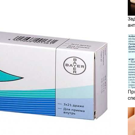
За
ан
Пр
сп