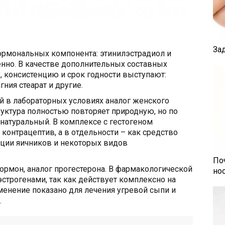
За
ормональных компонента: этинилэстрадиол и
венно. В качестве дополнительных составных
 консистенцию и срок годности выступают:
гния стеарат и другие.
й в лабораторных условиях аналог женского
руктура полностью повторяет природную, но по
 натуральный. В комплексе с гестогеном
контрацептив, а в отдельности – как средство
кции яичников и некоторых видов
По
гормон, аналог прогестерона. В фармакологической
но
 эстрогенами, так как действует комплексно на
енение показано для лечения угревой сыпи и
.