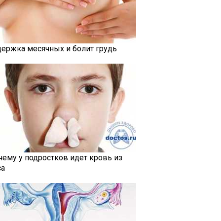
держка месячных и болит грудь
чему у подростков идет кровь из
са