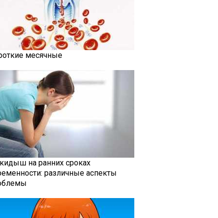
роткие месячные
кидыш на ранних сроках
ременности: различные аспекты
облемы