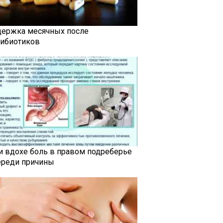
держка месячных после
тибиотиков
и вдохе боль в правом подреберье
ереди причины