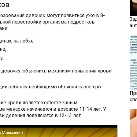
ков
озревания девочек могут появиться уже в 8-
За
льной перестройки организма подростков
ан
аки:
нах, на лобке,
ни,
з.
 девочку, объяснить механизм появления крови
ции ребенку необходимо объяснить все про
Пр
сп
ние крови является естественным
 менархе начинается в возрасте 11-14 лет. У
ыделения появляются в 12-13 лет.
в (Анимация)