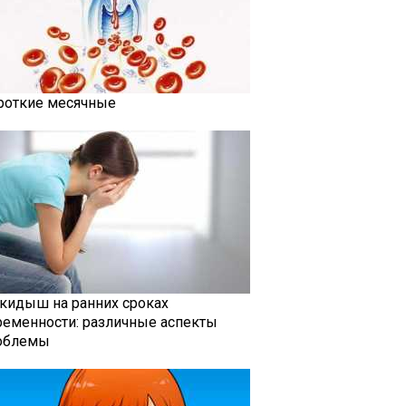
роткие месячные
кидыш на ранних сроках
ременности: различные аспекты
облемы