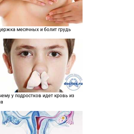
держка месячных и болит грудь
чему у подростков идет кровь из
са