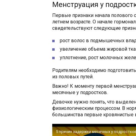
Менструация у подрост
Первые признаки начала полового с
летнем возрасте. О начале гормона
свидетельствуют следующие призн
рост волос в подмышечных впади
увеличение объема жировой тка
уплотнение, рост молочных желе
Родителям необходимо подготовить
из половых путей.
Важно! К моменту первой менструа
месячные у подростков.
Девочке нужно понять, что выделе
физиологическим процессом. В норме
большинства первые кровянистые в
5 причин задержки месячных у подростко