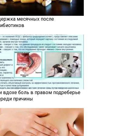
держка месячных после
тибиотиков
и вдохе боль в правом подреберье
ереди причины