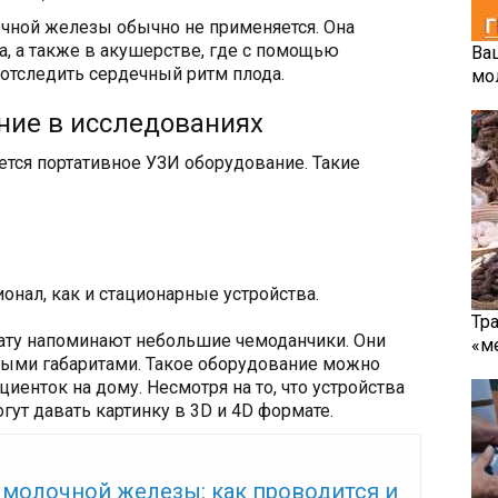
очной железы обычно не применяется. Она
а, а также в акушерстве, где с помощью
Ва
отследить сердечный ритм плода.
мо
ние в исследованиях
ется портативное УЗИ оборудование. Такие
нал, как и стационарные устройства.
Тр
ату напоминают небольшие чемоданчики. Они
«м
ыми габаритами. Такое оборудование можно
циенток на дому. Несмотря на то, что устройства
ут давать картинку в 3D и 4D формате.
же:
 молочной железы: как проводится и