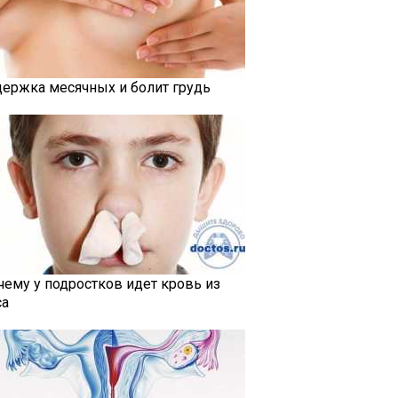
держка месячных и болит грудь
чему у подростков идет кровь из
са