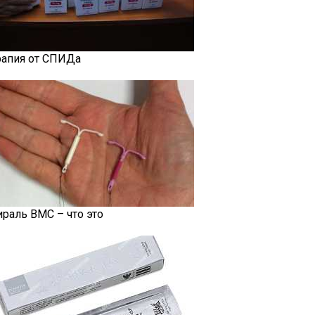
рапия от СПИДа
ираль ВМС – что это