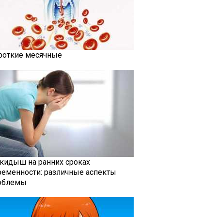
роткие месячные
кидыш на ранних сроках
ременности: различные аспекты
облемы