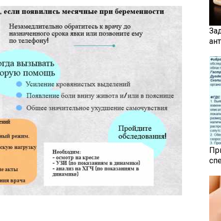
За
ан
Пр
сп