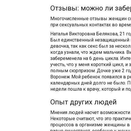
Отзывы: можно ли забе
Многочисленные отзывы женщин св
при сексуальных контактах во врем
Наталья Викторовна Белякова, 21 г
Был единственный незащищенный пол
девочка, так как секс был за неск
когда узнали, что ждем мальчика. В
забеременела на 6 день цикла. Ин
учесть, что у меня короткий цикл, 
полным сюрпризом. Дочке уже 2 год
Воронеж Мой ребенок появился в рез
календарных дней долго не было. П
недели пошла к врачу, который и п
Опыт других людей
Мнения людей насчет возможности 
Некоторые считают, что это практи
процессов в организме женщины в э
равно существует, особенно у женщ