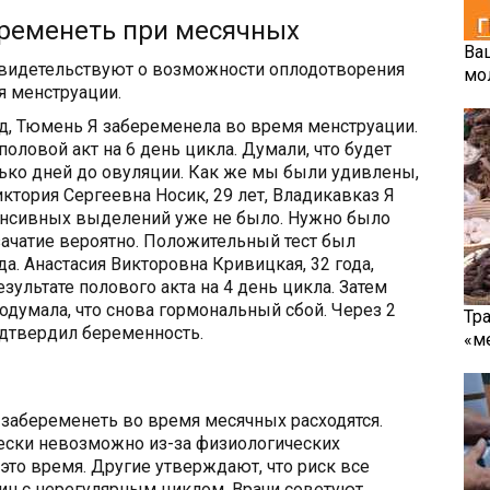
ременеть при месячных
Ва
идетельствуют о возможности оплодотворения
мо
я менструации.
од, Тюмень Я забеременела во время менструации.
овой акт на 6 день цикла. Думали, что будет
олько дней до овуляции. Как же мы были удивлены,
иктория Сергеевна Носик, 29 лет, Владикавказ Я
тенсивных выделений уже не было. Нужно было
и зачатие вероятно. Положительный тест был
а. Анастасия Викторовна Кривицкая, 32 года,
ультате полового акта на 4 день цикла. Затем
одумала, что снова гормональный сбой. Через 2
Тр
одтвердил беременность.
«м
забеременеть во время месячных расходятся.
чески невозможно из-за физиологических
то время. Другие утверждают, что риск все
ин с нерегулярным циклом. Врачи советуют