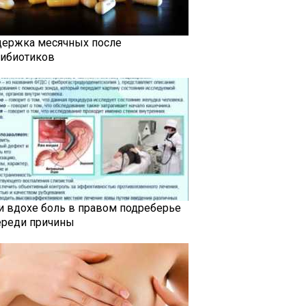
держка месячных после
тибиотиков
и вдохе боль в правом подреберье
ереди причины