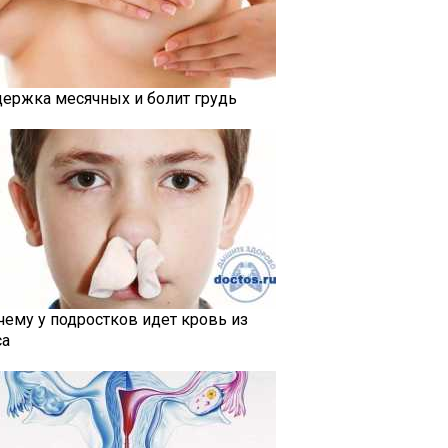
держка месячных и болит грудь
чему у подростков идет кровь из
са