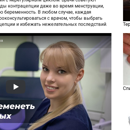
ды контрацепции даже во время менструации,
ю беременность. В любом случае, каждая
роконсультироваться с врачом, чтобы выбрать
цепции и избежать нежелательных последствий.
Те
ых
Сп