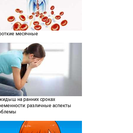
роткие месячные
кидыш на ранних сроках
ременности: различные аспекты
облемы