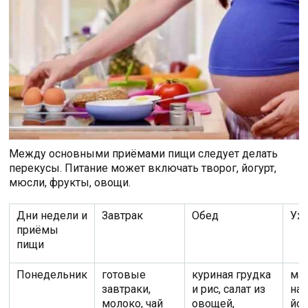
Между основными приёмами пищи следует делать
перекусы. Питание может включать творог, йогурт,
мюсли, фрукты, овощи.
Дни недели и
Завтрак
Обед
Уж
приёмы
пищи
Понедельник
готовые
куриная грудка
ма
завтраки,
и рис, салат из
на
молоко, чай
овощей,
йог