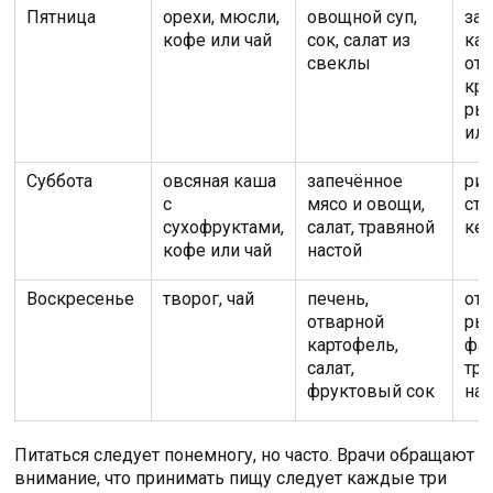
Пятница
орехи, мюсли,
овощной суп,
за
кофе или чай
сок, салат из
кар
свеклы
отв
кра
ры
ил
Суббота
овсяная каша
запечённое
рис
с
мясо и овощи,
ста
сухофруктами,
салат, травяной
ке
кофе или чай
настой
Воскресенье
творог, чай
печень,
отв
отварной
рыб
картофель,
фас
салат,
тр
фруктовый сок
нас
Питаться следует понемногу, но часто. Врачи обращают
внимание, что принимать пищу следует каждые три