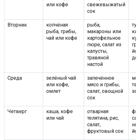
или кофе
свежевыжатый
сок
Вторник
копчёная
рыба,
ту
рыба, грибы,
макароны или
кап
чай или кофе
картофельное
ку
пюре, салат из
гру
капусты,
йог
травяной
до
настой
Среда
зелёный чай
запечённое
мо
или кофе,
мясо и грибы,
тв
омлет
салат, овощной
за
сок
Четверг
каша, кофе
отварная
фр
или чай
телятина, рис,
сал
салат,
на
фруктовый сок
йог