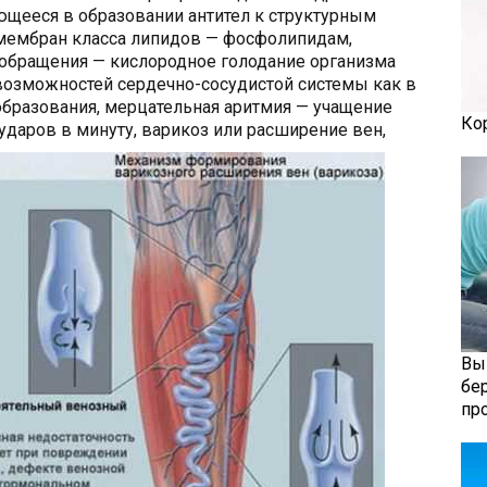
ющееся в образовании антител к структурным
мембран класса липидов — фосфолипидам,
ообращения — кислородное голодание организма
озможностей сердечно-сосудистой системы как в
 образования, мерцательная аритмия — учащение
Ко
даров в минуту, варикоз или расширение вен,
Вы
бе
пр