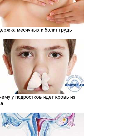
держка месячных и болит грудь
чему у подростков идет кровь из
са