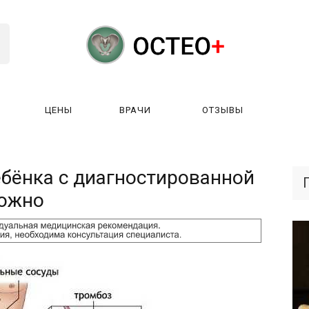
ЦЕНЫ
ВРАЧИ
ОТЗЫВЫ
К РАБОТАЕТ?
ЛИЦЕНЗИИ
ЦЕНЫ
ВРАЧИ
ОТЗЫ
ебёнка с диагностированной
ожно