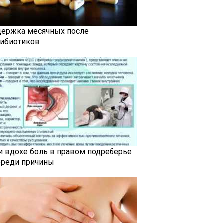
держка месячных после
тибиотиков
и вдохе боль в правом подреберье
ереди причины