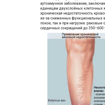
аутоимунное заболевание, заключа
единицам двухслойных клеточных 
хроническая недостаточность кров
из-за сниженных функциональных в
покое, так и при нагрузке. раковые
сердечных сокращений до 350–600 у