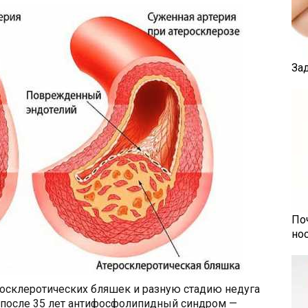
За
По
но
росклеротических бляшек и разную стадию недуга
о после 35 лет антифосфолипидный синдром —