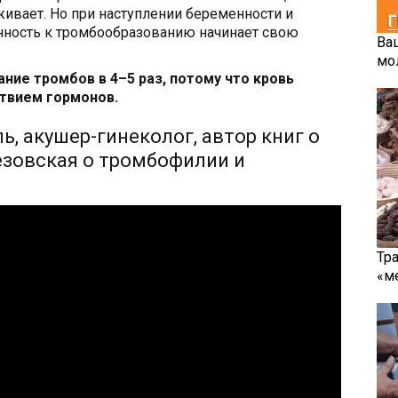
живает. Но при наступлении беременности и
онность к тромбообразованию начинает свою
Ва
мо
ие тромбов в 4–5 раз, потому что кровь
твием гормонов.
ь, акушер-гинеколог, автор книг о
езовская о тромбофилии и
Тр
«м