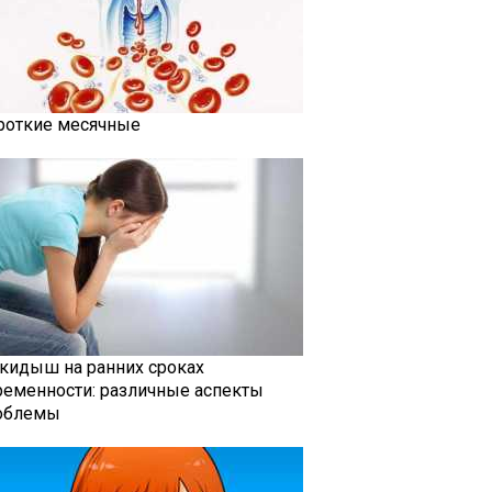
роткие месячные
кидыш на ранних сроках
ременности: различные аспекты
облемы