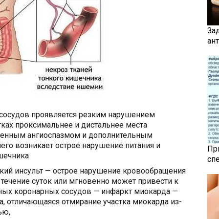
За
ан
сосудов проявляется резким нарушением
ках проксимальнее и дистальнее места
женным ангиоспазмом и дополнительным
чего возникает острое нарушение питания и
Пр
шечника
сп
кий инсульт — острое нарушение кровообращения
 течение суток или мгновенно может привести к
чных коронарных сосудов — инфаркт миокарда —
, отличающаяся отмирание участка миокарда из-
ью,