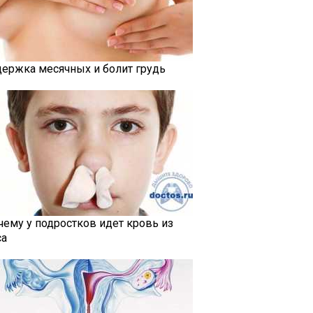
держка месячных и болит грудь
чему у подростков идет кровь из
са