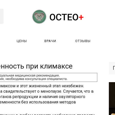
ЦЕНЫ
ВРАЧИ
ОТЗЫВЫ
К РАБОТАЕТ?
ЛИЦЕНЗИИ
ЦЕНЫ
ВРАЧИ
ОТЗЫ
нность при климаксе
имаксом и этот жизненный этап неизбежен.
свидетельствует о менопаузе. Случается, что в
рганов репродукции и наличия овуляторного
еменности без использования методов