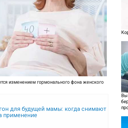
Ко
ется изменением гормонального фона женского
Вы
бе
же:
пр
гон для будущей мамы: когда снимают
на применение