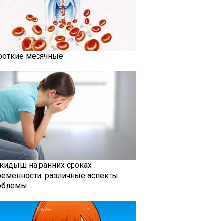
роткие месячные
кидыш на ранних сроках
ременности: различные аспекты
облемы