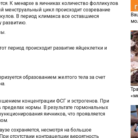
ется. К менархе в яичниках количество фолликулов
ый менструальный цикл происходит созревание
Ва
кулов. В период климакса все оставшиеся
мо
 развитию.
зы.
тот период происходит развитие яйцеклетки и
еризуется образованием желтого тела за счет
а.
Тр
«м
ышением концентрации ФСГ и эстрогенов. При
 пределах нормы. В результате гормональных
ункционирования яичников, что проявляется
ом.
узе сохраняется, несмотря на большое
При отсутствии контрацепции вероятность