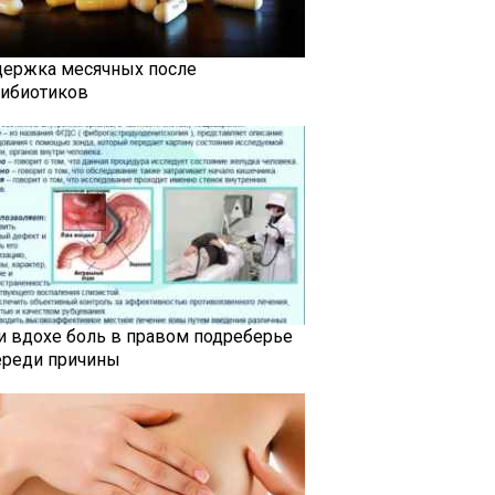
держка месячных после
тибиотиков
и вдохе боль в правом подреберье
ереди причины