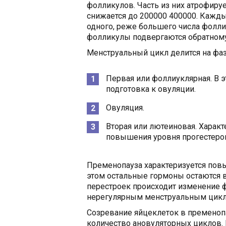
фолликулов. Часть из них атрофиру
снижается до 200000 400000. Кажд
одного, реже большего числа фолли
фолликулы подвергаются обратному
Менструальный цикл делится на фа
Первая или фоллиуклярная. В э
подготовка к овуляции.
Овуляция.
Вторая или лютеиновая. Характ
повышения уровня прогестерон
Пременопауза характеризуется пов
этом остальные гормоны остаются в
перестроек происходит изменение ф
нерегулярным менструальным цикл
Созревание яйцеклеток в пременопа
количество ановуляторных циклов. 