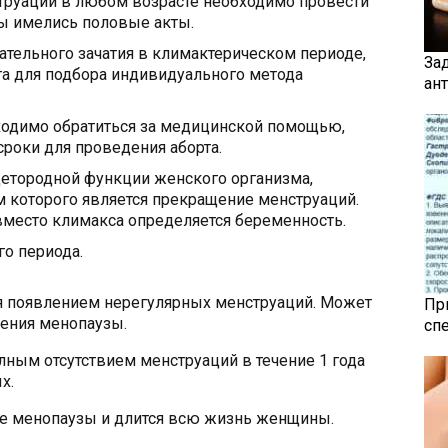
руации в любом возрасте необходимо провести
ны имелись половые акты.
тельного зачатия в климактерическом периоде,
За
га для подбора индивидуального метода
ан
бходимо обратиться за медицинской помощью,
 сроки для проведения аборта.
детородной функции женского организма,
которого является прекращение менструаций.
вместо климакса определяется беременность.
о периода.
я появлением нерегулярных менструаций. Может
Пр
пления менопаузы.
сп
лным отсутствием менструаций в течение 1 года
х.
ле менопаузы и длится всю жизнь женщины.