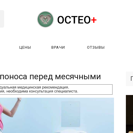
ЦЕНЫ
ВРАЧИ
ОТЗЫВЫ
К РАБОТАЕТ?
ЛИЦЕНЗИИ
ЦЕНЫ
ВРАЧИ
ОТЗЫ
 поноса перед месячными