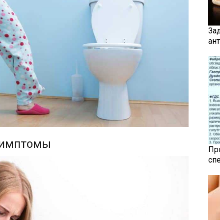
За
ан
симптомы
Пр
сп