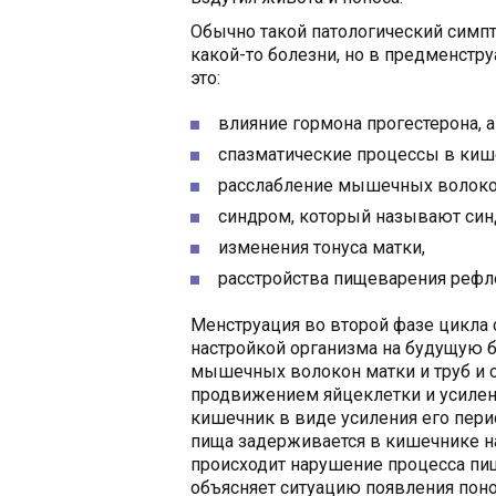
Обычно такой патологический симп
какой-то болезни, но в предменстр
это:
влияние гормона прогестерона, а
спазматические процессы в киш
расслабление мышечных волокон
синдром, который называют си
изменения тонуса матки,
расстройства пищеварения рефле
Менструация во второй фазе цикла
настройкой организма на будущую б
мышечных волокон матки и труб и 
продвижением яйцеклетки и усилен
кишечник в виде усиления его перист
пища задерживается в кишечнике н
происходит нарушение процесса пищ
объясняет ситуацию появления пон