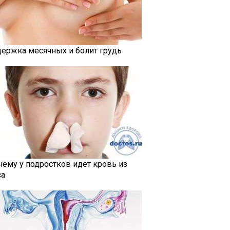
держка месячных и болит грудь
чему у подростков идет кровь из
са