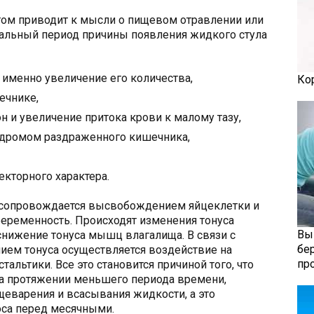
том приводит к мысли о пищевом отравлении или
уальный период причины появления жидкого стула
 именно увеличение его количества,
Ко
ечнике,
 и увеличение притока крови к малому тазу,
ндромом раздраженного кишечника,
кторного характера.
 сопровождается высвобождением яйцеклетки и
еременность. Происходят изменения тонуса
Вы
снижение тонуса мышц влагалища. В связи с
бе
ием тонуса осуществляется воздействие на
пр
альтики. Все это становится причиной того, что
а протяжении меньшего периода времени,
еварения и всасывания жидкости, а это
оса перед месячными.