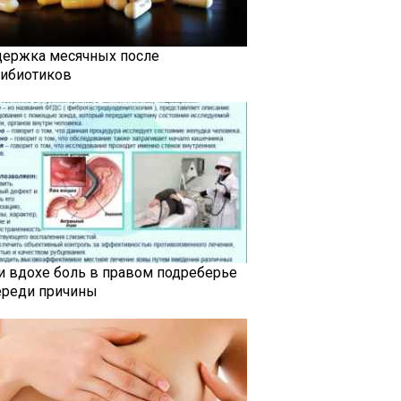
держка месячных после
тибиотиков
и вдохе боль в правом подреберье
ереди причины