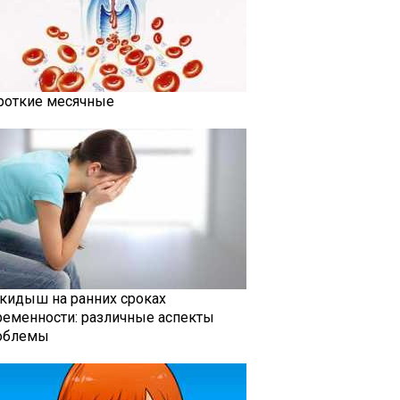
роткие месячные
кидыш на ранних сроках
ременности: различные аспекты
облемы