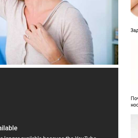
За
По
но