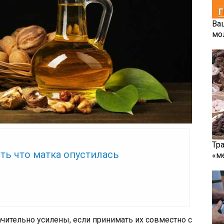
Ва
мо
Тр
же:
ть что матка опустилась
«м
ачительно усилены, если принимать их совместно с