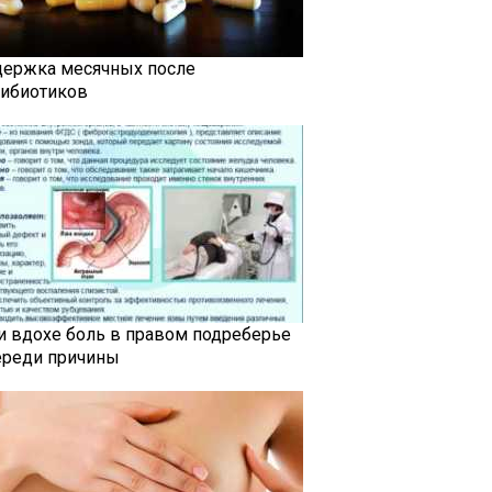
держка месячных после
тибиотиков
и вдохе боль в правом подреберье
ереди причины