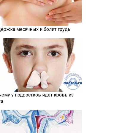
держка месячных и болит грудь
чему у подростков идет кровь из
са