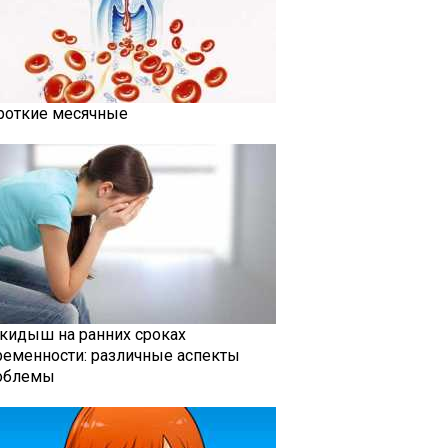
роткие месячные
кидыш на ранних сроках
ременности: различные аспекты
облемы