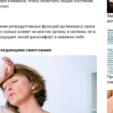
ри климаксе, чтобы облегчить общее состояние
онус.
За
ан
ание репродуктивных функций организма в связи
с сильно влияет на многие органы и системы не в
ощущает некий дискомфорт и неважно себя
следующими симптомами:
Пр
сп