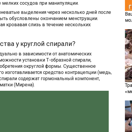
 мелких сосудов при манипуляции.
еватые выделения через несколько дней после
Ва
быть обусловлены окончанием менструации.
мо
я кровавая слизь в течение нескольких
тва у круглой спирали?
дуально в зависимости от анатомических
можности установки Т-образной спирали,
обретения округлой формы. Существенное
го изготавливается средство контрацепции (медь,
спирали содержат гормональный компонент,
матки (Мирена).
Тр
«м