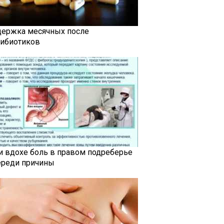
держка месячных после
тибиотиков
и вдохе боль в правом подреберье
ереди причины