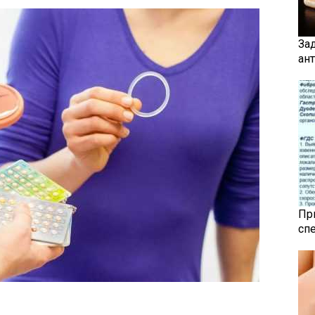
За
ан
Пр
сп