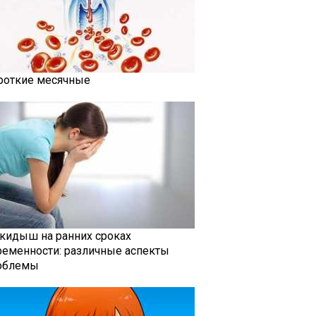
роткие месячные
кидыш на ранних сроках
ременности: различные аспекты
облемы