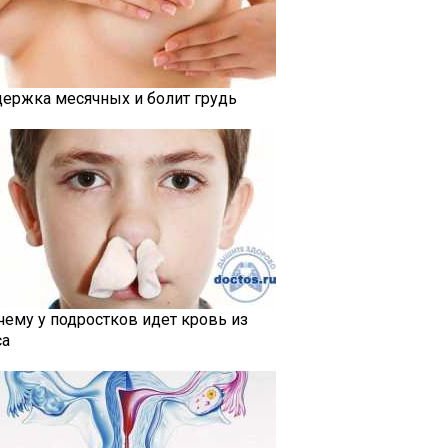
держка месячных и болит грудь
чему у подростков идет кровь из
са