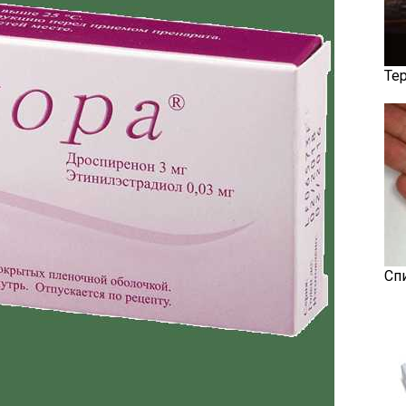
Те
Сп